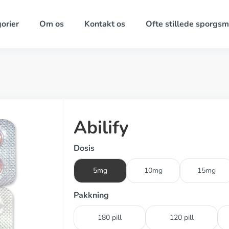
orier
Om os
Kontakt os
Ofte stillede sporgsm
Abilify
Dosis
5mg
10mg
15mg
Pakkning
180 pill
120 pill