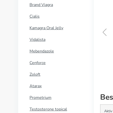
Brand Viagra
Cialis
Kamagra Oral Jelly
Vidalista
Effexor Xr
Mebendazole
KØB NU
Cenforce
Zoloft
Atarax
Bes
Prometrium
Testosterone topical
Aktiv