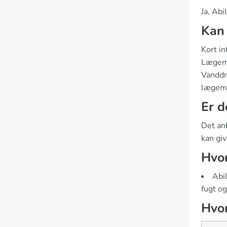
Ja, Abi
Kan
Kort i
Lægemi
Vanddri
lægemi
Er d
Det an
kan giv
Hvor
Abi
fugt og
Hvor