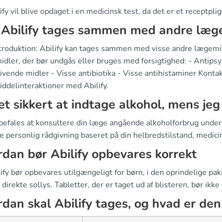
lify vil blive opdaget i en medicinsk test, da det er et receptpl
 Abilify tages sammen med andre læg
ntroduktion: Abilify kan tages sammen med visse andre lægemidl
dler, der bør undgås eller bruges med forsigtighed: - Antipsy
vende midler - Visse antibiotika - Visse antihistaminer Kontak
ddelinteraktioner med Abilify.
et sikkert at indtage alkohol, mens jeg
befales at konsultere din læge angående alkoholforbrug under 
e personlig rådgivning baseret på din helbredstilstand, medici
dan bør Abilify opbevares korrekt
lify bør opbevares utilgængeligt for børn, i den oprindelige p
 direkte sollys. Tabletter, der er taget ud af blisteren, bør i
dan skal Abilify tages, og hvad er de