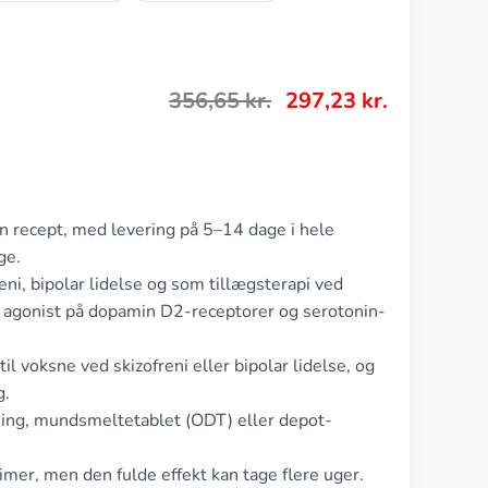
356,65
kr.
297,23
kr.
en recept, med levering på 5–14 dage i hele
ge.
reni, bipolar lidelse og som tillægsterapi ved
l agonist på dopamin D2-receptorer og serotonin-
l voksne ved skizofreni eller bipolar lidelse, og
g.
ning, mundsmeltetablet (ODT) eller depot-
imer, men den fulde effekt kan tage flere uger.