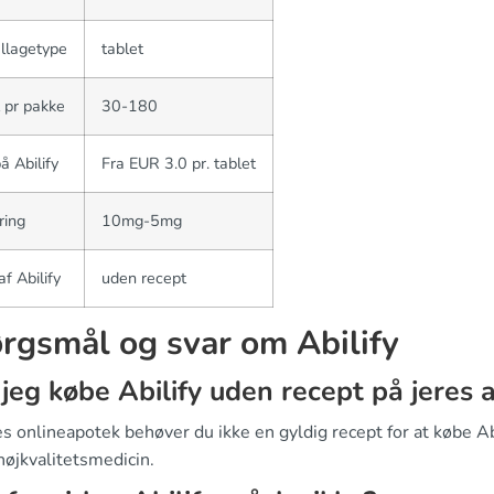
llagetype
tablet
 pr pakke
30-180
på Abilify
Fra EUR 3.0 pr. tablet
ring
10mg-5mg
af Abilify
uden recept
rgsmål og svar om Abilify
jeg købe Abilify uden recept på jeres 
s onlineapotek behøver du ikke en gyldig recept for at købe Abil
højkvalitetsmedicin.