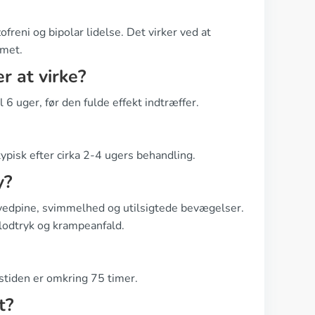
ofreni og bipolar lidelse. Det virker ved at
emet.
r at virke?
 6 uger, før den fulde effekt indtræffer.
typisk efter cirka 2-4 ugers behandling.
y?
ovedpine, svimmelhed og utilsigtede bevægelser.
blodtryk og krampeanfald.
ngstiden er omkring 75 timer.
t?