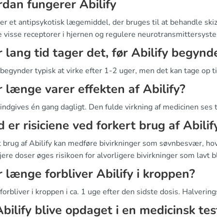
dan fungerer Abilify
 er et antipsykotisk lægemiddel, der bruges til at behandle skiz
e visse receptorer i hjernen og regulere neurotransmittersyst
 lang tid tager det, før Abilify begynde
 begynder typisk at virke efter 1-2 uger, men det kan tage op til
 længe varer effekten af Abilify?
 indgives én gang dagligt. Den fulde virkning af medicinen ses 
 er risiciene ved forkert brug af Abilif
t brug af Abilify kan medføre bivirkninger som søvnbesvær, h
ere doser øges risikoen for alvorligere bivirkninger som lavt 
 længe forbliver Abilify i kroppen?
 forbliver i kroppen i ca. 1 uge efter den sidste dosis. Halveri
Abilify blive opdaget i en medicinsk tes