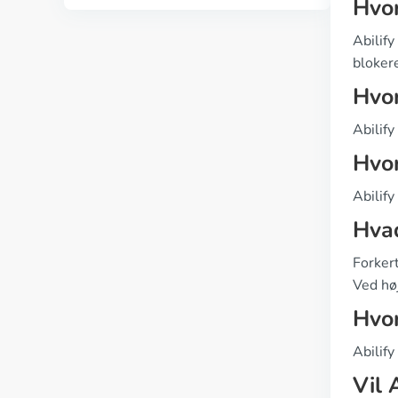
Hvor
Abilify
bloker
Hvor
Abilify
Hvor
Abilify
Hvad
Forker
Ved høj
Hvor
Abilify
Vil 