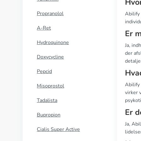
Hvor
Propranolol
Abilify
individ
A-Ret
Er m
Hydroquinone
Ja, ind
der afs
Doxycycline
detalje
Hvad
Pepcid
Abilify
Misoprostol
virker 
Tadalista
psykot
Er d
Bupropion
Ja, Abi
Cialis Super Active
lidelse