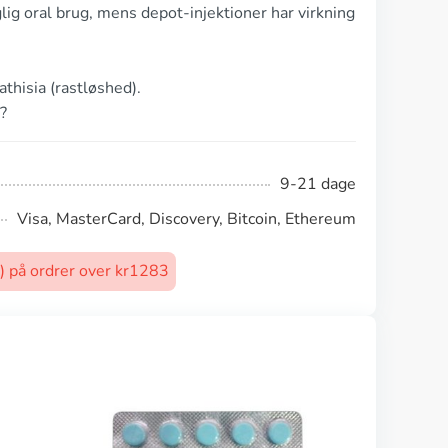
lig oral brug, mens depot-injektioner har virkning
thisia (rastløshed).
?
9-21 dage
Visa, MasterCard, Discovery, Bitcoin, Ethereum
t) på ordrer over kr1283