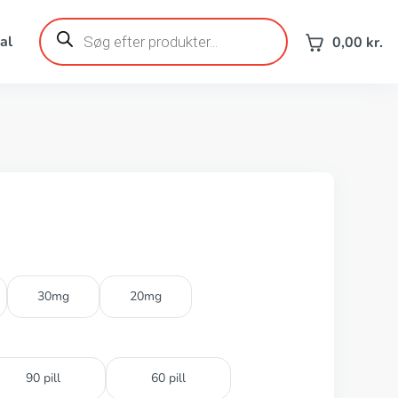
Products
search
al
0,00
kr.
30mg
20mg
90 pill
60 pill