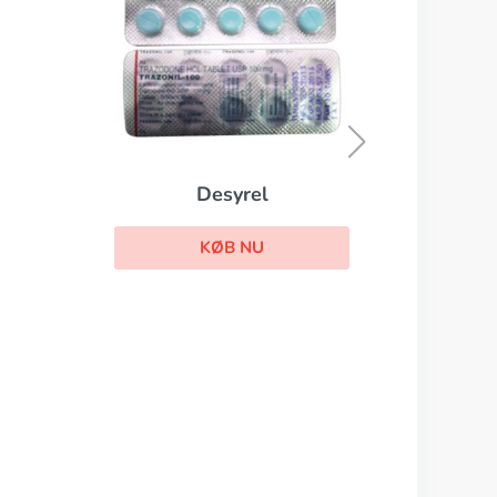
Cymbalta
KØB NU