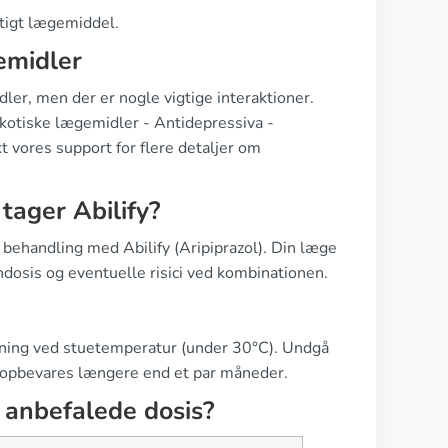
igtigt lægemiddel.
emidler
er, men der er nogle vigtige interaktioner.
kotiske lægemidler - Antidepressiva -
t vores support for flere detaljer om
 tager Abilify?
behandling med Abilify (Aripiprazol). Din læge
ndosis og eventuelle risici ved kombinationen.
akning ved stuetemperatur (under 30°C). Undgå
kke opbevares længere end et par måneder.
n anbefalede dosis?