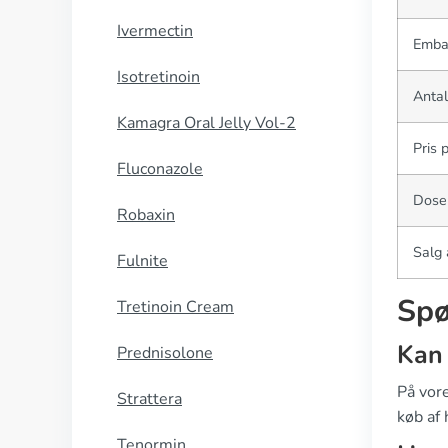
Ivermectin
Emba
Isotretinoin
Antal
Kamagra Oral Jelly Vol-2
Pris 
Fluconazole
Dose
Robaxin
Salg 
Fulnite
Spø
Tretinoin Cream
Kan 
Prednisolone
På vore
Strattera
køb af 
Tenormin