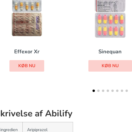
Sinequan
Desyrel
KØB NU
KØB NU
krivelse af Abilify
 ingredien
Aripiprazol