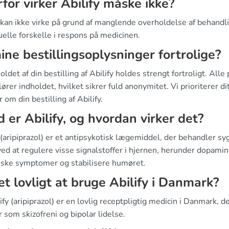
for virker Abilify måske ikke?
 kan ikke virke på grund af manglende overholdelse af behandli
uelle forskelle i respons på medicinen.
ine bestillingsoplysninger fortrolige?
holdet af din bestilling af Abilify holdes strengt fortroligt. A
lører indholdet, hvilket sikrer fuld anonymitet. Vi prioriterer dit
r om din bestilling af Abilify.
 er Abilify, og hvordan virker det?
 (aripiprazol) er et antipsykotisk lægemiddel, der behandler s
ved at regulere visse signalstoffer i hjernen, herunder dopamin
iske symptomer og stabilisere humøret.
et lovligt at bruge Abilify i Danmark?
lify (aripiprazol) er en lovlig receptpligtig medicin i Danmark, 
r som skizofreni og bipolar lidelse.