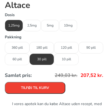
Altace
Dosis
1,25mg
2,5mg
5mg
10mg
Pakkning
360 pill
180 pill
120 pill
90 pill
60 pill
30 pill
10 pill
Samlet pris:
249,03
kr.
207,52
kr.
TILFØJ TIL KURV
I vores apotek kan du købe Altace uden recept, med