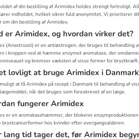
holdet af din bestilling af Arimidex holdes strengt fortroligt.
lører indholdet, hvilket sikrer fuld anonymitet. Vi prioriterer dit
r om din bestilling af Arimidex.
 er Arimidex, og hvordan virker det?
x (Anastrozol) er en antiøstrogen, der bruges til behandling a
en i kroppen ved at hæmme enzymet aromatase, der omdanner 
enniveauet og bremser væksten af visse former for brystkræft.
et lovligt at bruge Arimidex i Danmark
muligt at få Arimidex på recept i Danmark til behandling af vi
t lægemiddel, når det bruges som foreskrevet af en læge.
rdan fungerer Arimidex
ex er en aromatasehæmmer, der blokerer enzymproduktionen af
se brystcancerformer hos kvinder efter overgangsalderen.
 lang tid tager det, før Arimidex begy