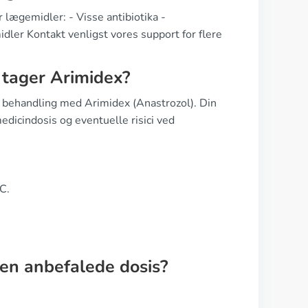
 lægemidler: - Visse antibiotika -
ler Kontakt venligst vores support for flere
g tager Arimidex?
 behandling med Arimidex (Anastrozol). Din
edicindosis og eventuelle risici ved
C.
den anbefalede dosis?