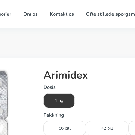
orier
Om os
Kontakt os
Ofte stillede sporgsm
Arimidex
Dosis
1mg
Pakkning
56 pill
42 pill