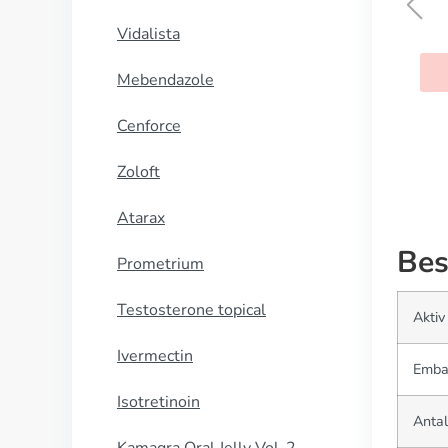
Dostinex
Vidalista
KØB NU
Mebendazole
Cenforce
Zoloft
Atarax
Bes
Prometrium
Testosterone topical
Aktiv
Ivermectin
Emba
Isotretinoin
Antal