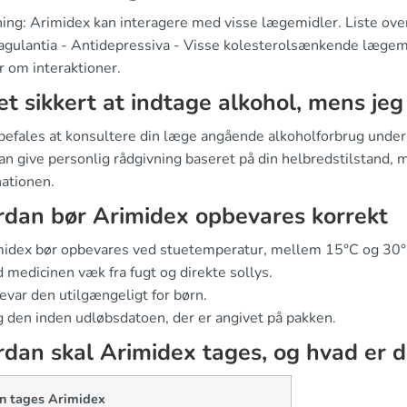
ing: Arimidex kan interagere med visse lægemidler. Liste over
agulantia - Antidepressiva - Visse kolesterolsænkende lægemid
r om interaktioner.
et sikkert at indtage alkohol, mens je
befales at konsultere din læge angående alkoholforbrug under
n give personlig rådgivning baseret på din helbredstilstand, m
ationen.
dan bør Arimidex opbevares korrekt
midex bør opbevares ved stuetemperatur, mellem 15°C og 30°
 medicinen væk fra fugt og direkte sollys.
var den utilgængeligt for børn.
 den inden udløbsdatoen, der er angivet på pakken.
dan skal Arimidex tages, og hvad er 
n tages Arimidex