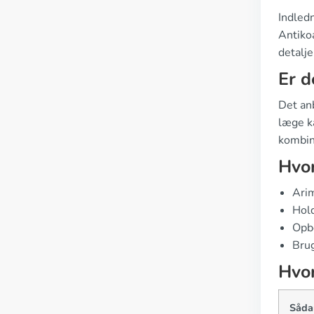
Indledn
Antiko
detalje
Er d
Det an
læge ka
kombin
Hvor
Ari
Hold
Opbe
Brug
Hvor
Såda