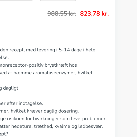
988,55
kr.
823,78
kr.
den recept, med levering i 5-14 dage i hele
lse.
rmonreceptor-positiv brystkræft hos
 ved at hæmme aromataseenzymet, hvilket
 dagligt.
er efter indtagelse.
mer, hvilket kræver daglig dosering.
ge risikoen for bivirkninger som leverproblemer.
atter hedeture, træthed, kvalme og ledbesvær.
ept?