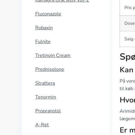
Kamagra Oral Jelly Vol-2
Pris 
Fluconazole
Dose
Robaxin
Salg 
Fulnite
Spø
Tretinoin Cream
Kan 
Prednisolone
På vore
Strattera
til køb
Tenormin
Hvor
Propranolol
Arimide
lægemi
A-Ret
Er m