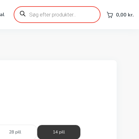
Products
search
al
0,00
kr.
28 pill
14 pill