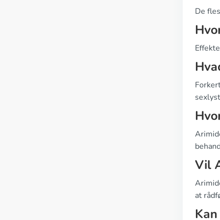
De fle
Hvor
Effekte
Hvad
Forker
sexlyst
Hvor
Arimide
behand
Vil 
Arimid
at rådf
Kan