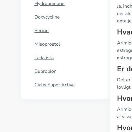
Hydroquinone
Ja, ind
der afs
Doxycycline
detalje
Hvad
Pepcid
Arimide
Misoprostol
østrog
Tadalista
østrog
Er d
Bupropion
Det er 
Cialis Super Active
lovlig
Hvo
Arimid
af vis
Hvor