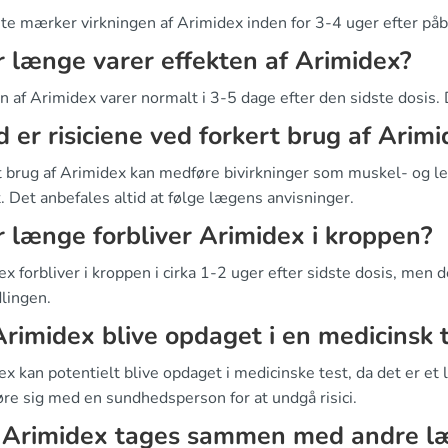
ste mærker virkningen af Arimidex inden for 3-4 uger efter på
 længe varer effekten af Arimidex?
n af Arimidex varer normalt i 3-5 dage efter den sidste dosis. 
 er risiciene ved forkert brug af Arimi
t brug af Arimidex kan medføre bivirkninger som muskel- og 
. Det anbefales altid at følge lægens anvisninger.
 længe forbliver Arimidex i kroppen?
x forbliver i kroppen i cirka 1-2 uger efter sidste dosis, men 
lingen.
Arimidex blive opdaget i en medicinsk 
ex kan potentielt blive opdaget i medicinske test, da det er e
øre sig med en sundhedsperson for at undgå risici.
 Arimidex tages sammen med andre l