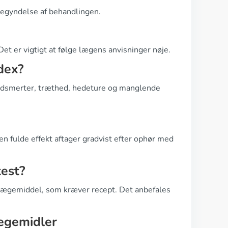
begyndelse af behandlingen.
Det er vigtigt at følge lægens anvisninger nøje.
dex?
ledsmerter, træthed, hedeture og manglende
den fulde effekt aftager gradvist efter ophør med
test?
t lægemiddel, som kræver recept. Det anbefales
ægemidler