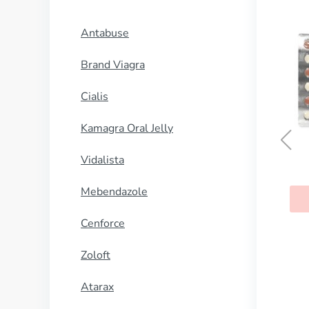
Antabuse
Brand Viagra
Cialis
Kamagra Oral Jelly
Vidalista
Minipress
Mebendazole
KØB NU
Cenforce
Zoloft
Atarax