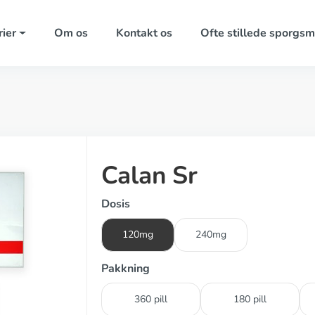
ier
Om os
Kontakt os
Ofte stillede sporgsm
Calan Sr
Dosis
120mg
240mg
Pakkning
360 pill
180 pill