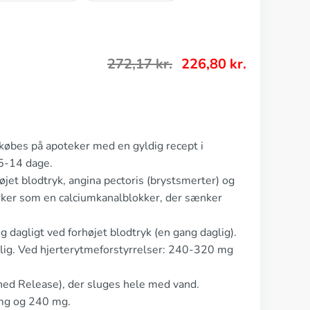
272,17
kr.
226,80
kr.
 købes på apoteker med en gyldig recept i
 5-14 dage.
øjet blodtryk, angina pectoris (brystsmerter) og
irker som en calciumkanalblokker, der sænker
dagligt ved forhøjet blodtryk (en gang daglig).
lig. Ved hjerterytmeforstyrrelser: 240-320 mg
ned Release), der sluges hele med vand.
 mg og 240 mg.