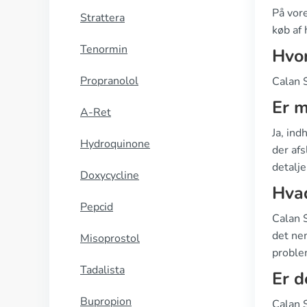
På vore
Strattera
køb af 
Tenormin
Hvor
Propranolol
Calan 
Er m
A-Ret
Ja, ind
Hydroquinone
der afs
detalje
Doxycycline
Hvad
Pepcid
Calan S
det ne
Misoprostol
proble
Tadalista
Er d
Bupropion
Calan 