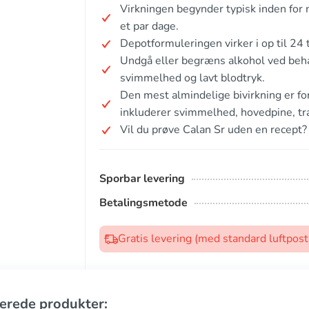
Virkningen begynder typisk inden for 
et par dage.
Depotformuleringen virker i op til 24 t
Undgå eller begræns alkohol ved beha
svimmelhed og lavt blodtryk.
Den mest almindelige bivirkning er fo
inkluderer svimmelhed, hovedpine, t
Vil du prøve Calan Sr uden en recept?
Sporbar levering
Betalingsmetode
Gratis levering (med standard luftpos
erede produkter: