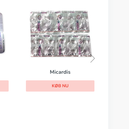
Minoxidil
KØB NU