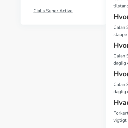
tilstan
Cialis Super Active
Hvor
Calan S
slappe 
Hvor
Calan 
daglig 
Hvor
Calan S
daglig 
Hvad
Forker
vigtigt