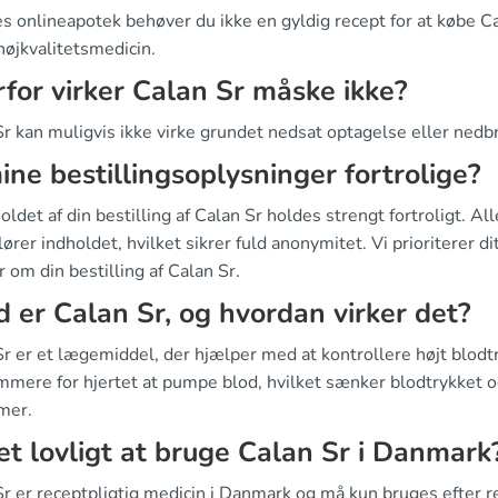
s onlineapotek behøver du ikke en gyldig recept for at købe Cala
højkvalitetsmedicin.
for virker Calan Sr måske ikke?
Sr kan muligvis ikke virke grundet nedsat optagelse eller nedb
ine bestillingsoplysninger fortrolige?
holdet af din bestilling af Calan Sr holdes strengt fortroligt.
lører indholdet, hvilket sikrer fuld anonymitet. Vi prioriterer dit
r om din bestilling af Calan Sr.
 er Calan Sr, og hvordan virker det?
r er et lægemiddel, der hjælper med at kontrollere højt blodt
mmere for hjertet at pumpe blod, hvilket sænker blodtrykket og
mer.
et lovligt at bruge Calan Sr i Danmark
Sr er receptpligtig medicin i Danmark og må kun bruges efter r