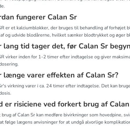
de.
dan fungerer Calan Sr
R er et kalciumblokker, der bruges til behandling af forhøjet b
af og udvide blodårerne, hvilket sænker blodtrykket og øger bl
 lang tid tager det, før Calan Sr begyn
SR virker inden for 1-2 timer efter indtagelse og giver maksim
dosering.
 længe varer effekten af Calan Sr?
r's virkning varer i ca. 24 timer efter indtagelse. Det kan bru
dosis.
 er risiciene ved forkert brug af Calan
t brug af Calan Sr kan medføre bivirkninger som hovedpine, sv
 at følge lægens anvisninger for at undgå alvorlige komplikatio