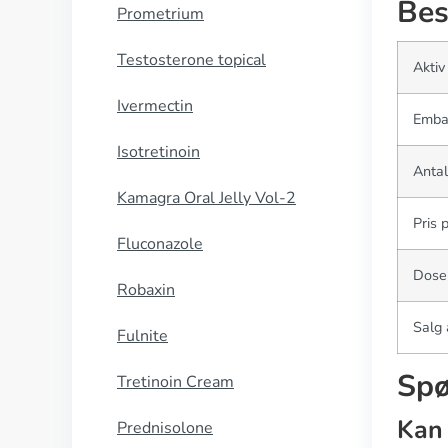
Bes
Prometrium
Testosterone topical
Aktiv
Ivermectin
Emba
Isotretinoin
Antal
Kamagra Oral Jelly Vol-2
Pris 
Fluconazole
Dose
Robaxin
Salg 
Fulnite
Spø
Tretinoin Cream
Kan 
Prednisolone