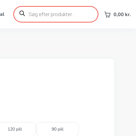
Products
search
al
0,00
kr.
120 pill
90 pill