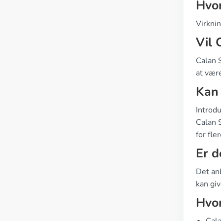
Hvor
Virknin
Vil 
Calan S
at være
Kan
Introd
Calan S
for fl
Er d
Det an
kan giv
Hvor