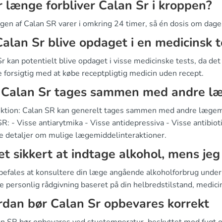
 længe forbliver Calan Sr i kroppen?
gen af Calan SR varer i omkring 24 timer, så én dosis om dagen
Calan Sr blive opdaget i en medicinsk t
r kan potentielt blive opdaget i visse medicinske tests, da de
 forsigtig med at købe receptpligtig medicin uden recept.
 Calan Sr tages sammen med andre l
uktion: Calan SR kan generelt tages sammen med andre lægem
R: - Visse antiarytmika - Visse antidepressiva - Visse antibio
ere detaljer om mulige lægemiddelinteraktioner.
et sikkert at indtage alkohol, mens jeg
befales at konsultere din læge angående alkoholforbrug under
e personlig rådgivning baseret på din helbredstilstand, medici
dan bør Calan Sr opbevares korrekt