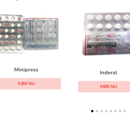
Micardis
Inderal
KØB NU
KØB NU