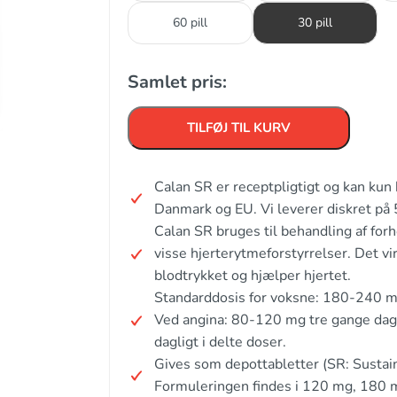
60 pill
30 pill
Samlet pris:
TILFØJ TIL KURV
Calan SR er receptpligtigt og kan kun
Danmark og EU. Vi leverer diskret på
Calan SR bruges til behandling af forh
visse hjerterytmeforstyrrelser. Det v
blodtrykket og hjælper hjertet.
Standarddosis for voksne: 180-240 mg 
Ved angina: 80-120 mg tre gange dag
dagligt i delte doser.
Gives som depottabletter (SR: Sustai
Formuleringen findes i 120 mg, 180