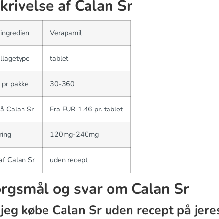
krivelse af Calan Sr
 ingredien
Verapamil
llagetype
tablet
 pr pakke
30-360
på Calan Sr
Fra EUR 1.46 pr. tablet
ring
120mg-240mg
af Calan Sr
uden recept
rgsmål og svar om Calan Sr
jeg købe Calan Sr uden recept på jere