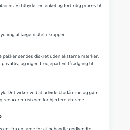
n Sr. Vi tilbyder en enkel og fortrolig proces til
rydning af lægemidlet i kroppen.
 Alle pakker sendes diskret uden eksterne mærker,
 privatliv, og ingen tredjepart vil få adgang til
ryk. Det virker ved at udvide blodårerne og gøre
 reducerer risikoen for hjerterelaterede
?
ecept fra en læge for at behandle godkendte