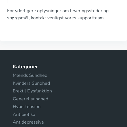
For yderligere oplysninger om leveringssteder og
spørgsmål, kontakt venligst vores supportteam.
Kategorier
Mænds Sundhed
Kvinders Sundhed
Erektil Dysfunktion
Generel sundhed
Hypertension
Antibiotika
Antidepressiva