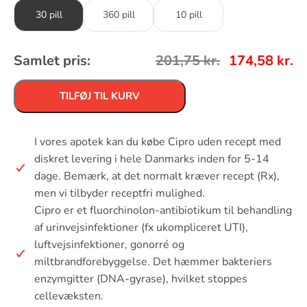
30 pill
360 pill
10 pill
Samlet pris:
201,75
kr.
174,58
kr.
TILFØJ TIL KURV
I vores apotek kan du købe Cipro uden recept med
diskret levering i hele Danmarks inden for 5-14
dage. Bemærk, at det normalt kræver recept (Rx),
men vi tilbyder receptfri mulighed.
Cipro er et fluorchinolon-antibiotikum til behandling
af urinvejsinfektioner (fx ukompliceret UTI),
luftvejsinfektioner, gonorré og
miltbrandforebyggelse. Det hæmmer bakteriers
enzymgitter (DNA-gyrase), hvilket stoppes
cellevæksten.