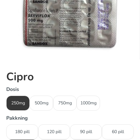
Cipro
Dosis
250mg
500mg
750mg
1000mg
Pakkning
180 pill
120 pill
90 pill
60 pill