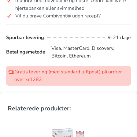
mundtørhed, hovedpine og hoste. Andre kan være
hjertebanken eller svimmelhed.
Vil du prøve Combivent® uden recept?
Sporbar levering
9-21 dage
Visa, MasterCard, Discovery,
Betalingsmetode
Bitcoin, Ethereum
Gratis levering (med standard luftpost) på ordrer
over kr1283
Relaterede produkter: