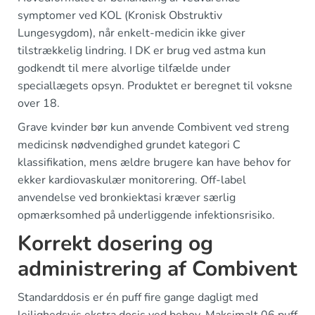
symptomer ved KOL (Kronisk Obstruktiv
Lungesygdom), når enkelt-medicin ikke giver
tilstrækkelig lindring. I DK er brug ved astma kun
godkendt til mere alvorlige tilfælde under
speciallægets opsyn. Produktet er beregnet til voksne
over 18.
Grave kvinder bør kun anvende Combivent ved streng
medicinsk nødvendighed grundet kategori C
klassifikation, mens ældre brugere kan have behov for
ekker kardiovaskulær monitorering. Off-label
anvendelse ved bronkiektasi kræver særlig
opmærksomhed på underliggende infektionsrisiko.
Korrekt dosering og
administrering af Combivent
Standarddosis er én puff fire gange dagligt med
lejlighedsvis ekstra dosis ved behov. Maksimalt 06 puff