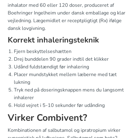
inhalator med 60 eller 120 doser, produceret af
Boehringer Ingelheim under dansk emballage og klar
vejledning. Lægemidlet er receptpligtigt (Rx) ifølge
dansk lovgivning.
Korrekt inhaleringsteknik
Fjern beskyttelseshætten
Drej bunddelen 90 grader indtil det klikker
Udånd fuldstændigt før inhalering
Placer mundstykket mellem læberne med tæt
lukning
Tryk ned på doseringsknappen mens du langsomt
inhalerer
Hold vejret i 5-10 sekunder før udånding
Virker Combivent?
Kombinationen af salbutamol og ipratropium virker
synergistisk på luftvejene. Salbutamol som beta2-