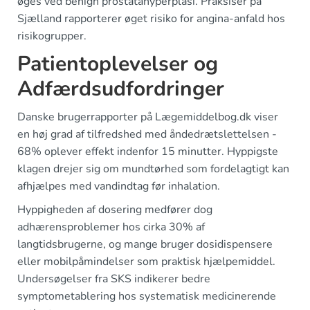
øges ved benign prostatahyperplasi. Praksiser på
Sjælland rapporterer øget risiko for angina-anfald hos
risikogrupper.
Patientoplevelser og
Adfærdsudfordringer
Danske brugerrapporter på Lægemiddelbog.dk viser
en høj grad af tilfredshed med åndedrætslettelsen -
68% oplever effekt indenfor 15 minutter. Hyppigste
klagen drejer sig om mundtørhed som fordelagtigt kan
afhjælpes med vandindtag før inhalation.
Hyppigheden af dosering medfører dog
adhærensproblemer hos cirka 30% af
langtidsbrugerne, og mange bruger dosidispensere
eller mobilpåmindelser som praktisk hjælpemiddel.
Undersøgelser fra SKS indikerer bedre
symptometablering hos systematisk medicinerende