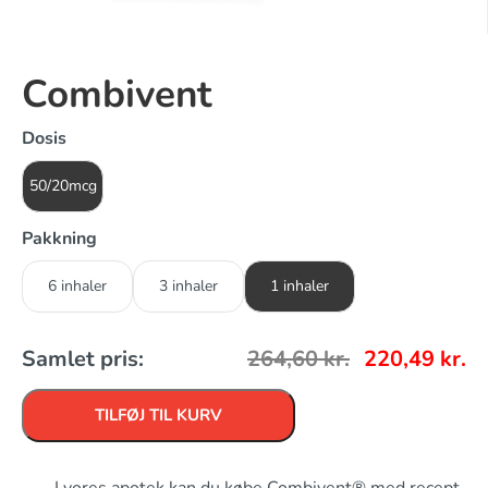
Combivent
Dosis
50/20mcg
Pakkning
6 inhaler
3 inhaler
1 inhaler
Samlet pris:
264,60
kr.
220,49
kr.
TILFØJ TIL KURV
I vores apotek kan du købe Combivent® med recept,