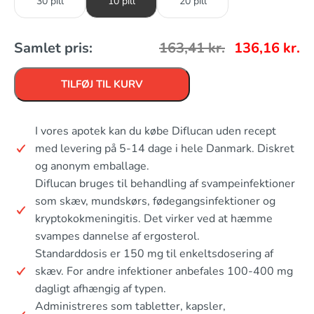
30 pill
10 pill
20 pill
Samlet pris:
163,41
kr.
136,16
kr.
TILFØJ TIL KURV
I vores apotek kan du købe Diflucan uden recept
med levering på 5-14 dage i hele Danmark. Diskret
og anonym emballage.
Diflucan bruges til behandling af svampeinfektioner
som skæv, mundskørs, fødegangsinfektioner og
kryptokokmeningitis. Det virker ved at hæmme
svampes dannelse af ergosterol.
Standarddosis er 150 mg til enkeltsdosering af
skæv. For andre infektioner anbefales 100-400 mg
dagligt afhængig af typen.
Administreres som tabletter, kapsler,