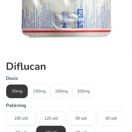
Diflucan
Dosis
50mg
150mg
100mg
200mg
Pakkning
180 pill
120 pill
90 pill
60 pill