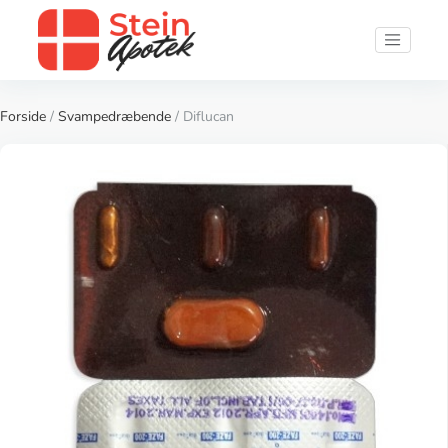
Forside
/
Svampedræbende
/ Diflucan