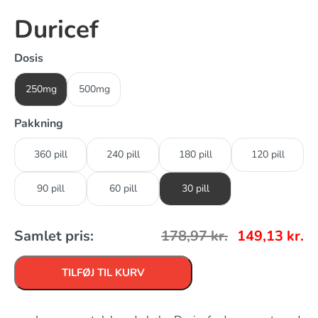
Duricef
Dosis
250mg
500mg
Pakkning
360 pill
240 pill
180 pill
120 pill
90 pill
60 pill
30 pill
Samlet pris:
178,97
kr.
149,13
kr.
TILFØJ TIL KURV