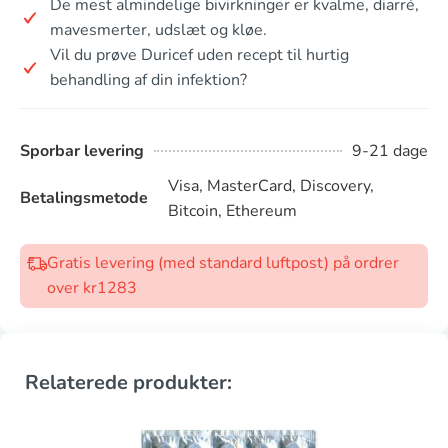
De mest almindelige bivirkninger er kvalme, diarré,
mavesmerter, udslæt og kløe.
Vil du prøve Duricef uden recept til hurtig
behandling af din infektion?
Sporbar levering
9-21 dage
Visa, MasterCard, Discovery,
Betalingsmetode
Bitcoin, Ethereum
Gratis levering (med standard luftpost) på ordrer
over kr1283
Relaterede produkter: