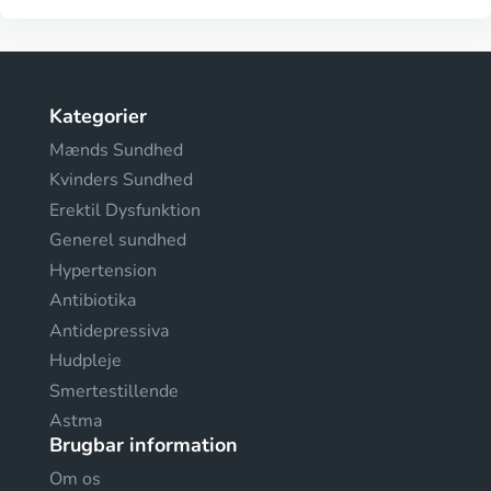
Kategorier
Mænds Sundhed
Kvinders Sundhed
Erektil Dysfunktion
Generel sundhed
Hypertension
Antibiotika
Antidepressiva
Hudpleje
Smertestillende
Astma
Brugbar information
Om os