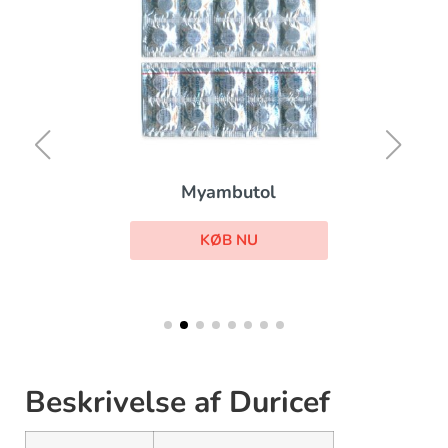
Myambutol
KØB NU
Beskrivelse af Duricef