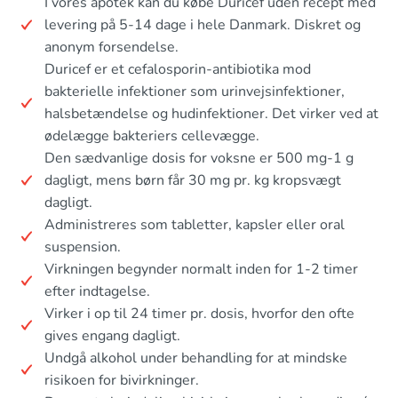
I vores apotek kan du købe Duricef uden recept med
levering på 5-14 dage i hele Danmark. Diskret og
anonym forsendelse.
Duricef er et cefalosporin-antibiotika mod
bakterielle infektioner som urinvejsinfektioner,
halsbetændelse og hudinfektioner. Det virker ved at
ødelægge bakteriers cellevægge.
Den sædvanlige dosis for voksne er 500 mg-1 g
dagligt, mens børn får 30 mg pr. kg kropsvægt
dagligt.
Administreres som tabletter, kapsler eller oral
suspension.
Virkningen begynder normalt inden for 1-2 timer
efter indtagelse.
Virker i op til 24 timer pr. dosis, hvorfor den ofte
gives engang dagligt.
Undgå alkohol under behandling for at mindske
risikoen for bivirkninger.