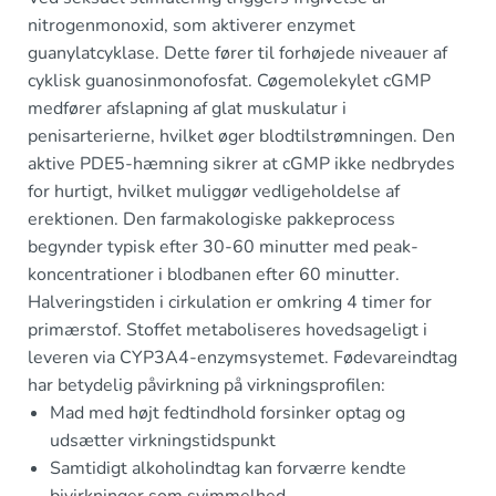
nitrogenmonoxid, som aktiverer enzymet
guanylatcyklase. Dette fører til forhøjede niveauer af
cyklisk guanosinmonofosfat. Cøgemolekylet cGMP
medfører afslapning af glat muskulatur i
penisarterierne, hvilket øger blodtilstrømningen. Den
aktive PDE5-hæmning sikrer at cGMP ikke nedbrydes
for hurtigt, hvilket muliggør vedligeholdelse af
erektionen. Den farmakologiske pakkeprocess
begynder typisk efter 30-60 minutter med peak-
koncentrationer i blodbanen efter 60 minutter.
Halveringstiden i cirkulation er omkring 4 timer for
primærstof. Stoffet metaboliseres hovedsageligt i
leveren via CYP3A4-enzymsystemet. Fødevareindtag
har betydelig påvirkning på virkningsprofilen:
Mad med højt fedtindhold forsinker optag og
udsætter virkningstidspunkt
Samtidigt alkoholindtag kan forværre kendte
bivirkninger som svimmelhed