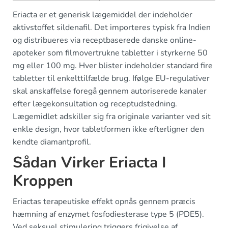
Eriacta er et generisk lægemiddel der indeholder
aktivstoffet sildenafil. Det importeres typisk fra Indien
og distribueres via receptbaserede danske online-
apoteker som filmovertrukne tabletter i styrkerne 50
mg eller 100 mg. Hver blister indeholder standard fire
tabletter til enkelttilfælde brug. Ifølge EU-regulativer
skal anskaffelse foregå gennem autoriserede kanaler
efter lægekonsultation og receptudstedning.
Lægemidlet adskiller sig fra originale varianter ved sit
enkle design, hvor tabletformen ikke efterligner den
kendte diamantprofil.
Sådan Virker Eriacta I
Kroppen
Eriactas terapeutiske effekt opnås gennem præcis
hæmning af enzymet fosfodiesterase type 5 (PDE5).
Ved seksuel stimulering triggers frigivelse af