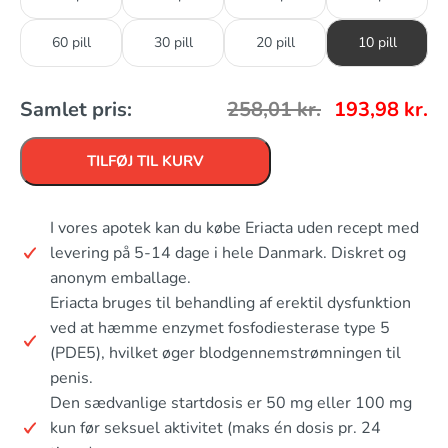
60 pill
30 pill
20 pill
10 pill
Samlet pris:
258,01
kr.
193,98
kr.
TILFØJ TIL KURV
I vores apotek kan du købe Eriacta uden recept med
levering på 5-14 dage i hele Danmark. Diskret og
anonym emballage.
Eriacta bruges til behandling af erektil dysfunktion
ved at hæmme enzymet fosfodiesterase type 5
(PDE5), hvilket øger blodgennemstrømningen til
penis.
Den sædvanlige startdosis er 50 mg eller 100 mg
kun før seksuel aktivitet (maks én dosis pr. 24