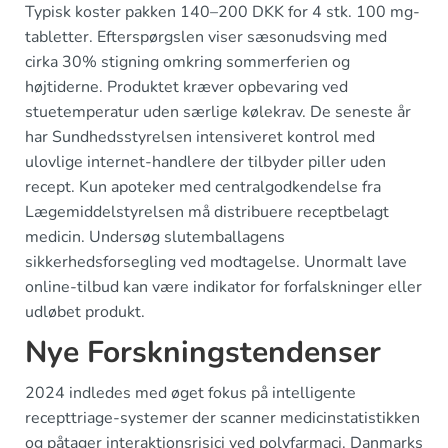
Typisk koster pakken 140–200 DKK for 4 stk. 100 mg-
tabletter. Efterspørgslen viser sæsonudsving med
cirka 30% stigning omkring sommerferien og
højtiderne. Produktet kræver opbevaring ved
stuetemperatur uden særlige kølekrav. De seneste år
har Sundhedsstyrelsen intensiveret kontrol med
ulovlige internet-handlere der tilbyder piller uden
recept. Kun apoteker med centralgodkendelse fra
Lægemiddelstyrelsen må distribuere receptbelagt
medicin. Undersøg slutemballagens
sikkerhedsforsegling ved modtagelse. Unormalt lave
online-tilbud kan være indikator for forfalskninger eller
udløbet produkt.
Nye Forskningstendenser
2024 indledes med øget fokus på intelligente
recepttriage-systemer der scanner medicinstatistikken
og påtager interaktionsrisici ved polyfarmaci. Danmarks