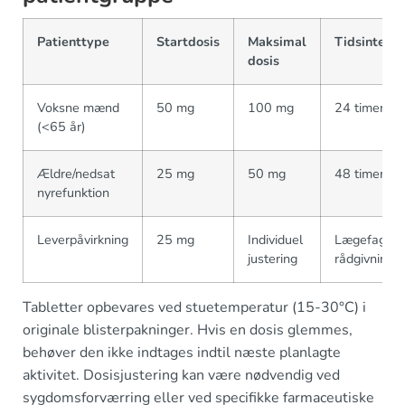
Patienttype
Startdosis
Maksimal
Tidsinterva
dosis
Voksne mænd
50 mg
100 mg
24 timer
(<65 år)
Ældre/nedsat
25 mg
50 mg
48 timer
nyrefunktion
Leverpåvirkning
25 mg
Individuel
Lægefaglig
justering
rådgivning
Tabletter opbevares ved stuetemperatur (15-30°C) i
originale blisterpakninger. Hvis en dosis glemmes,
behøver den ikke indtages indtil næste planlagte
aktivitet. Dosisjustering kan være nødvendig ved
sygdomsforværring eller ved specifikke farmaceutiske