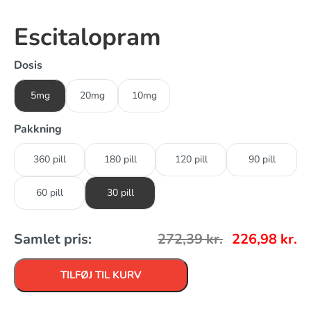
Escitalopram
Dosis
5mg
20mg
10mg
Pakkning
360 pill
180 pill
120 pill
90 pill
60 pill
30 pill
Samlet pris:
272,39
kr.
226,98
kr.
TILFØJ TIL KURV