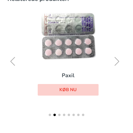
Paxil
KØB NU