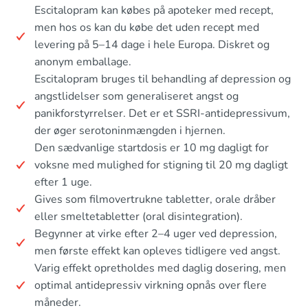
Escitalopram kan købes på apoteker med recept,
men hos os kan du købe det uden recept med
levering på 5–14 dage i hele Europa. Diskret og
anonym emballage.
Escitalopram bruges til behandling af depression og
angstlidelser som generaliseret angst og
panikforstyrrelser. Det er et SSRI-antidepressivum,
der øger serotoninmængden i hjernen.
Den sædvanlige startdosis er 10 mg dagligt for
voksne med mulighed for stigning til 20 mg dagligt
efter 1 uge.
Gives som filmovertrukne tabletter, orale dråber
eller smeltetabletter (oral disintegration).
Begynner at virke efter 2–4 uger ved depression,
men første effekt kan opleves tidligere ved angst.
Varig effekt opretholdes med daglig dosering, men
optimal antidepressiv virkning opnås over flere
måneder.