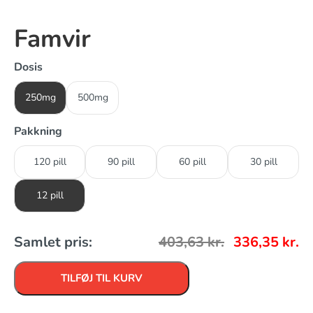
Famvir
Dosis
250mg
500mg
Pakkning
120 pill
90 pill
60 pill
30 pill
12 pill
Samlet pris:
403,63
kr.
336,35
kr.
TILFØJ TIL KURV