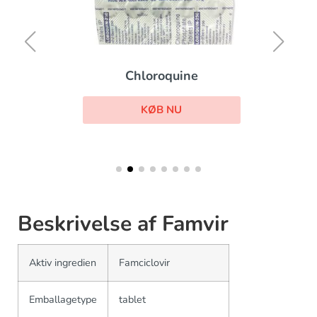
Chloroquine
KØB NU
Beskrivelse af Famvir
Aktiv ingredien
Famciclovir
Emballagetype
tablet