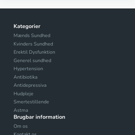
Kategorier
Mænds Sundhed
Kvinders Sundhed
Erektil Dysfunktion
Generel sundhed
Hypertension
Antibiotika
Antidepressiva
Hudpleje
Smertestillende
Astma
Brugbar information
Om os
Kontakt os