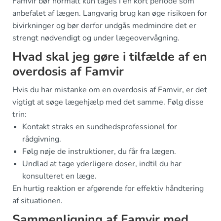
Famvir bør normalt kun tages i en kort periode som
anbefalet af lægen. Langvarig brug kan øge risikoen for
bivirkninger og bør derfor undgås medmindre det er
strengt nødvendigt og under lægeovervågning.
Hvad skal jeg gøre i tilfælde af en
overdosis af Famvir
Hvis du har mistanke om en overdosis af Famvir, er det
vigtigt at søge lægehjælp med det samme. Følg disse
trin:
Kontakt straks en sundhedsprofessionel for
rådgivning.
Følg nøje de instruktioner, du får fra lægen.
Undlad at tage yderligere doser, indtil du har
konsulteret en læge.
En hurtig reaktion er afgørende for effektiv håndtering
af situationen.
Sammenligning af Famvir med