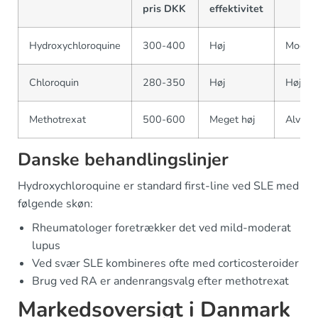
pris DKK
effektivitet
Hydroxychloroquine
300-400
Høj
Moder
Chloroquin
280-350
Høj
Høj ris
Methotrexat
500-600
Meget høj
Alvorli
Danske behandlingslinjer
Hydroxychloroquine er standard first-line ved SLE med
følgende skøn:
Rheumatologer foretrækker det ved mild-moderat
lupus
Ved svær SLE kombineres ofte med corticosteroider
Brug ved RA er andenrangsvalg efter methotrexat
Markedsoversigt i Danmark