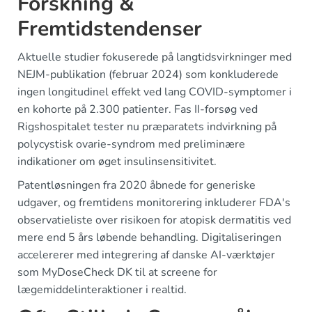
Forskning &
Fremtidstendenser
Aktuelle studier fokuserede på langtidsvirkninger med
NEJM-publikation (februar 2024) som konkluderede
ingen longitudinel effekt ved lang COVID-symptomer i
en kohorte på 2.300 patienter. Fas II-forsøg ved
Rigshospitalet tester nu præparatets indvirkning på
polycystisk ovarie-syndrom med preliminære
indikationer om øget insulinsensitivitet.
Patentløsningen fra 2020 åbnede for generiske
udgaver, og fremtidens monitorering inkluderer FDA's
observatieliste over risikoen for atopisk dermatitis ved
mere end 5 års løbende behandling. Digitaliseringen
accelererer med integrering af danske AI-værktøjer
som MyDoseCheck DK til at screene for
lægemiddelinteraktioner i realtid.