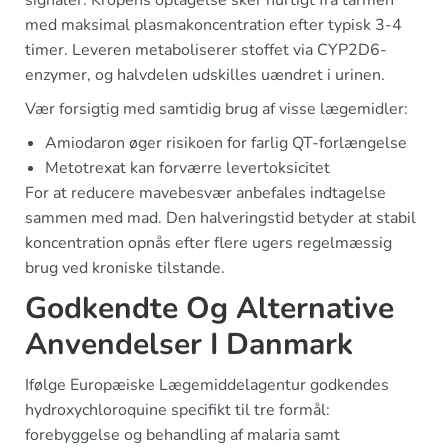
signaler. Kropens optagelse sker hurtigt fra tarmen
med maksimal plasmakoncentration efter typisk 3-4
timer. Leveren metaboliserer stoffet via CYP2D6-
enzymer, og halvdelen udskilles uændret i urinen.
Vær forsigtig med samtidig brug af visse lægemidler:
Amiodaron øger risikoen for farlig QT-forlængelse
Metotrexat kan forværre levertoksicitet
For at reducere mavebesvær anbefales indtagelse
sammen med mad. Den halveringstid betyder at stabil
koncentration opnås efter flere ugers regelmæssig
brug ved kroniske tilstande.
Godkendte Og Alternative
Anvendelser I Danmark
Ifølge Europæiske Lægemiddelagentur godkendes
hydroxychloroquine specifikt til tre formål:
forebyggelse og behandling af malaria samt