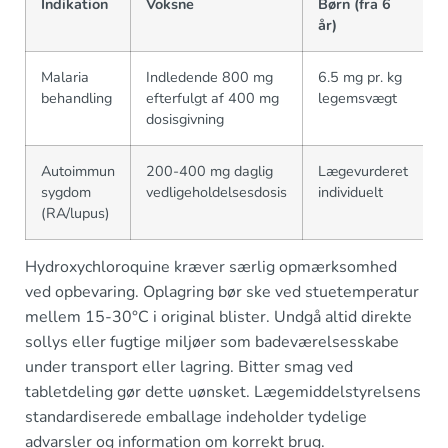
Indikation
Voksne
Børn (fra 6
år)
Malaria
Indledende 800 mg
6.5 mg pr. kg
behandling
efterfulgt af 400 mg
legemsvægt
dosisgivning
Autoimmun
200-400 mg daglig
Lægevurderet
sygdom
vedligeholdelsesdosis
individuelt
(RA/lupus)
Hydroxychloroquine kræver særlig opmærksomhed
ved opbevaring. Oplagring bør ske ved stuetemperatur
mellem 15-30°C i original blister. Undgå altid direkte
sollys eller fugtige miljøer som badeværelsesskabe
under transport eller lagring. Bitter smag ved
tabletdeling gør dette uønsket. Lægemiddelstyrelsens
standardiserede emballage indeholder tydelige
advarsler og information om korrekt brug.