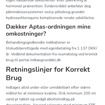
Ingen validerede dokumenter viser påvirkning af
hormonel prævention. Evidensrådet anbefaler dog
påmindelsessystemer ved p-pillebrug grundet
hydroxychloroquins komplicerede renale udskillelse.
Dækker Aptas-ordningen mine
omkostninger?
Behandlingsgodkendte indikationer er
tilskudsberettigede med egenbetaling fra 1.137 DKK/
år. Vedbind dokumentation fra reumatolog ved kronisk
brug til portal.indlaegsseddel.dk.
Retningslinjer for Korrekt
Brug
Indtages altid under eller umiddelbart efter større
måltid for at minimere kvalme. Drik minimum 200 ml
vand pr tablet og undgå alkoholindtag på