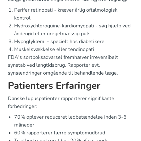
Perifer retinopati - kræver årlig oftalmologisk
kontrol
Hydroxychloroquine-kardiomyopati - søg hjælp ved
åndenød eller uregelmæssig puls
Hypoglykæmi - specielt hos diabetikere
Muskelsvækkelse eller tendinopati
FDA's sortboksadvarsel fremhæver irreversibelt
synstab ved langtidsbrug. Rapporter evt.
synsændringer omgående til behandlende læge.
Patienters Erfaringer
Danske lupuspatienter rapporterer signifikante
forbedringer:
70% oplever reduceret ledbetændelse inden 3-6
måneder
60% rapporterer færre symptomudbrud
Træthed registreret hos 20% af svarende