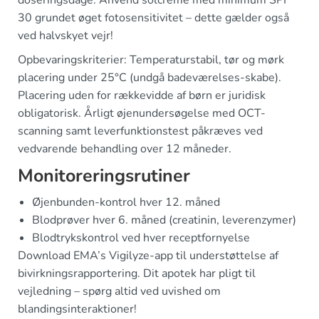
doseringsdage. Anvend solcreme med minimum SPF
30 grundet øget fotosensitivitet – dette gælder også
ved halvskyet vejr!
Opbevaringskriterier: Temperaturstabil, tør og mørk
placering under 25°C (undgå badeværelses-skabe).
Placering uden for rækkevidde af børn er juridisk
obligatorisk. Årligt øjenundersøgelse med OCT-
scanning samt leverfunktionstest påkræves ved
vedvarende behandling over 12 måneder.
Monitoreringsrutiner
Øjenbunden-kontrol hver 12. måned
Blodprøver hver 6. måned (creatinin, leverenzymer)
Blodtrykskontrol ved hver receptfornyelse
Download EMA’s Vigilyze-app til understøttelse af
bivirkningsrapportering. Dit apotek har pligt til
vejledning – spørg altid ved uvished om
blandingsinteraktioner!