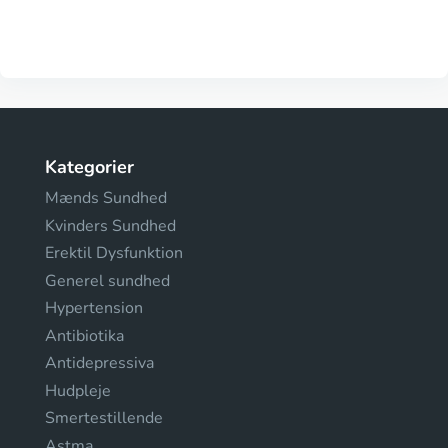
Kategorier
Mænds Sundhed
Kvinders Sundhed
Erektil Dysfunktion
Generel sundhed
Hypertension
Antibiotika
Antidepressiva
Hudpleje
Smertestillende
Astma