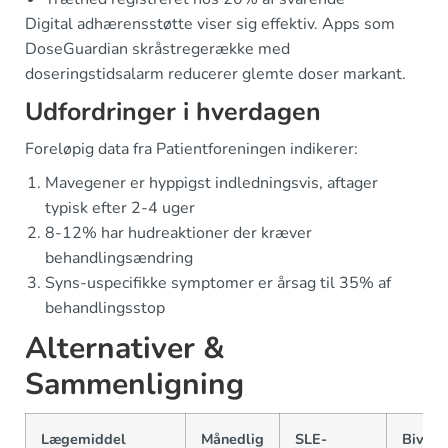
Digital adhærensstøtte viser sig effektiv. Apps som
DoseGuardian skråstregerække med
doseringstidsalarm reducerer glemte doser markant.
Udfordringer i hverdagen
Foreløpig data fra Patientforeningen indikerer:
Mavegener er hyppigst indledningsvis, aftager
typisk efter 2-4 uger
8-12% har hudreaktioner der kræver
behandlingsændring
Syns-uspecifikke symptomer er årsag til 35% af
behandlingsstop
Alternativer &
Sammenligning
Lægemiddel
Månedlig
SLE-
Bivirk