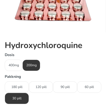
Hydroxychloroquine
Dosis
400mg
200mg
Pakkning
180 pill
120 pill
90 pill
60 pill
30 pill