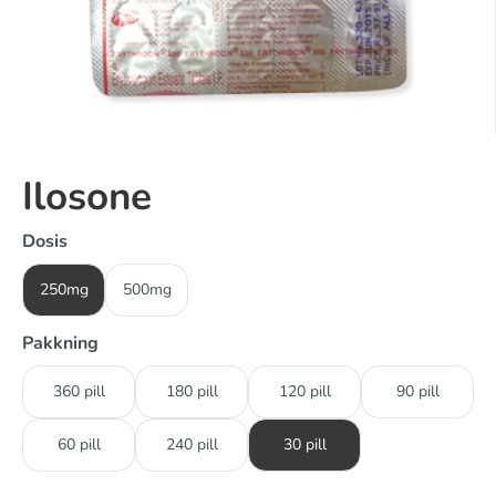
Ilosone
Dosis
250mg
500mg
Pakkning
360 pill
180 pill
120 pill
90 pill
60 pill
240 pill
30 pill