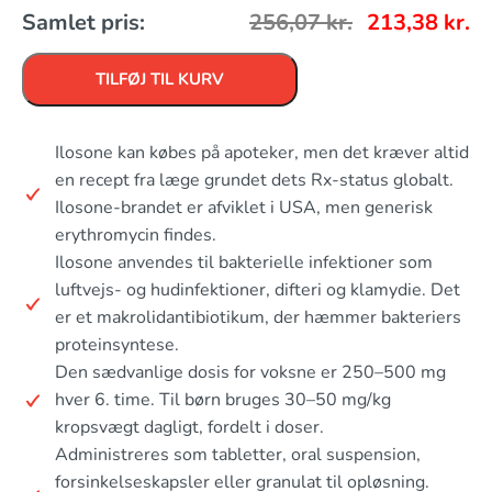
Samlet pris:
256,07
kr.
213,38
kr.
TILFØJ TIL KURV
Ilosone kan købes på apoteker, men det kræver altid
en recept fra læge grundet dets Rx-status globalt.
Ilosone-brandet er afviklet i USA, men generisk
erythromycin findes.
Ilosone anvendes til bakterielle infektioner som
luftvejs- og hudinfektioner, difteri og klamydie. Det
er et makrolidantibiotikum, der hæmmer bakteriers
proteinsyntese.
Den sædvanlige dosis for voksne er 250–500 mg
hver 6. time. Til børn bruges 30–50 mg/kg
kropsvægt dagligt, fordelt i doser.
Administreres som tabletter, oral suspension,
forsinkelseskapsler eller granulat til opløsning.