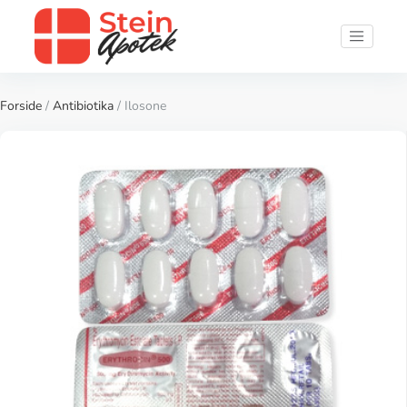
Forside
/
Antibiotika
/ Ilosone