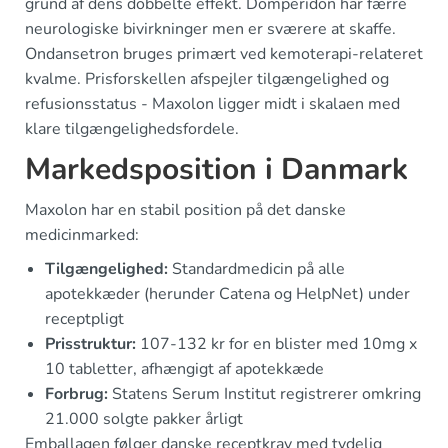
grund af dens dobbelte effekt. Domperidon har færre
neurologiske bivirkninger men er sværere at skaffe.
Ondansetron bruges primært ved kemoterapi-relateret
kvalme. Prisforskellen afspejler tilgængelighed og
refusionsstatus - Maxolon ligger midt i skalaen med
klare tilgængelighedsfordele.
Markedsposition i Danmark
Maxolon har en stabil position på det danske
medicinmarked:
Tilgængelighed:
Standardmedicin på alle
apotekkæder (herunder Catena og HelpNet) under
receptpligt
Prisstruktur:
107-132 kr for en blister med 10mg x
10 tabletter, afhængigt af apotekkæde
Forbrug:
Statens Serum Institut registrerer omkring
21.000 solgte pakker årligt
Emballagen følger danske receptkrav med tydelig