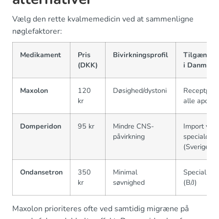
Vælg den rette kvalmemedicin ved at sammenligne
nøglefaktorer:
Medikament
Pris
Bivirkningsprofil
Tilgængel
(DKK)
i Danmark
Maxolon
120
Døsighed/dystoni
Receptpligt
kr
alle apotek
Domperidon
95 kr
Mindre CNS-
Import via
påvirkning
specialord
(Sverige)
Ondansetron
350
Minimal
Specialrec
kr
søvnighed
(B/J)
Maxolon prioriteres ofte ved samtidig migræne på