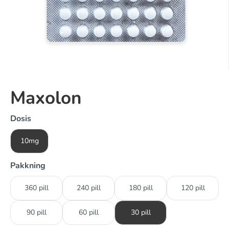
Maxolon
Dosis
10mg
Pakkning
360 pill
240 pill
180 pill
120 pill
90 pill
60 pill
30 pill