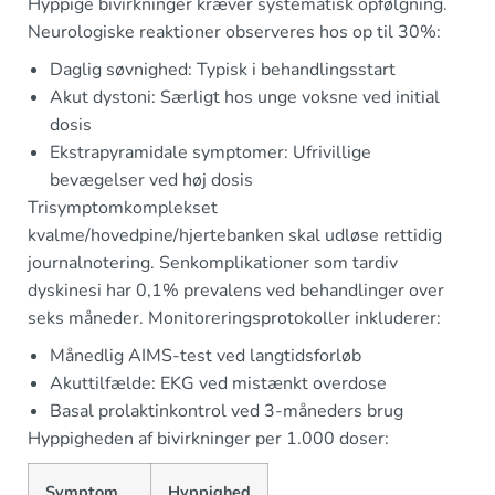
Hyppige bivirkninger kræver systematisk opfølgning.
Neurologiske reaktioner observeres hos op til 30%:
Daglig søvnighed: Typisk i behandlingsstart
Akut dystoni: Særligt hos unge voksne ved initial
dosis
Ekstrapyramidale symptomer: Ufrivillige
bevægelser ved høj dosis
Trisymptomkomplekset
kvalme/hovedpine/hjertebanken skal udløse rettidig
journalnotering. Senkomplikationer som tardiv
dyskinesi har 0,1% prevalens ved behandlinger over
seks måneder. Monitoreringsprotokoller inkluderer:
Månedlig AIMS-test ved langtidsforløb
Akuttilfælde: EKG ved mistænkt overdose
Basal prolaktinkontrol ved 3-måneders brug
Hyppigheden af bivirkninger per 1.000 doser:
Symptom
Hyppighed