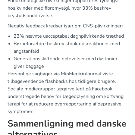
Endokrinologiske bivirkninger rapporteres tydeligst
hos kvinder med fibromyalgi, hvor 33% beskrev
brystudsonddrivelse.
Negativ feedback kredser især om CNS-påvirkninger:
23% nævnte uacceptabel døgnpåvirkende træthed
Børneforældre beskrev stopklodsreaktioner med
angstanfald
Generationsskiftende oplevelser med dystonier
giver baggage
Personlige sagbøger via MinMedicinJournal viste
tilbagevendende flashbacks hos tidligere brugere.
Sociale mediegrupper lægervejledt på Facebook
understregede behov for lægeoplysning om kortvarig
terapi for at reducere overrapportering af depressive
symptomer.
Sammenligning med danske
alternativer