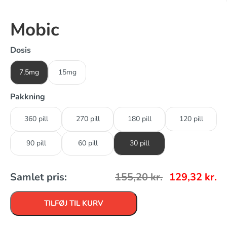
Mobic
Dosis
7,5mg
15mg
Pakkning
360 pill
270 pill
180 pill
120 pill
90 pill
60 pill
30 pill
Samlet pris:
155,20
kr.
129,32
kr.
TILFØJ TIL KURV