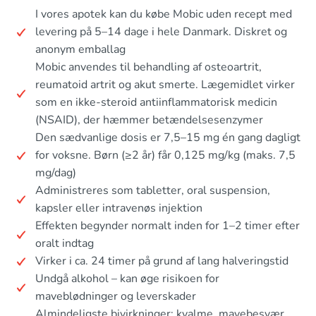
I vores apotek kan du købe Mobic uden recept med
levering på 5–14 dage i hele Danmark. Diskret og
anonym emballag
Mobic anvendes til behandling af osteoartrit,
reumatoid artrit og akut smerte. Lægemidlet virker
som en ikke-steroid antiinflammatorisk medicin
(NSAID), der hæmmer betændelsesenzymer
Den sædvanlige dosis er 7,5–15 mg én gang dagligt
for voksne. Børn (≥2 år) får 0,125 mg/kg (maks. 7,5
mg/dag)
Administreres som tabletter, oral suspension,
kapsler eller intravenøs injektion
Effekten begynder normalt inden for 1–2 timer efter
oralt indtag
Virker i ca. 24 timer på grund af lang halveringstid
Undgå alkohol – kan øge risikoen for
maveblødninger og leverskader
Almindeligste bivirkninger: kvalme, mavebesvær,