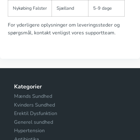
Nykøbing Falster
Sjælland
5-9 dage
For yderligere oplysninger om leveringssteder og
spørgsmål, kontakt venligst vores supportteam.
Kategorier
Mænds Sundhed
Kvinders Sundhed
Erektil Dysfunktion
Generel sundhed
Hypertension
Antibiotika