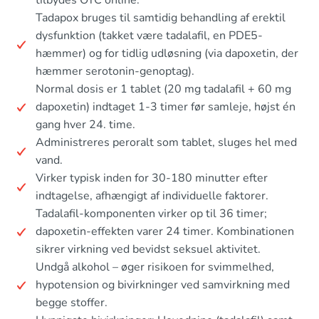
tilbydes OTC online.
Tadapox bruges til samtidig behandling af erektil
dysfunktion (takket være tadalafil, en PDE5-
hæmmer) og for tidlig udløsning (via dapoxetin, der
hæmmer serotonin-genoptag).
Normal dosis er 1 tablet (20 mg tadalafil + 60 mg
dapoxetin) indtaget 1-3 timer før samleje, højst én
gang hver 24. time.
Administreres peroralt som tablet, sluges hel med
vand.
Virker typisk inden for 30-180 minutter efter
indtagelse, afhængigt af individuelle faktorer.
Tadalafil-komponenten virker op til 36 timer;
dapoxetin-effekten varer 24 timer. Kombinationen
sikrer virkning ved bevidst seksuel aktivitet.
Undgå alkohol – øger risikoen for svimmelhed,
hypotension og bivirkninger ved samvirkning med
begge stoffer.