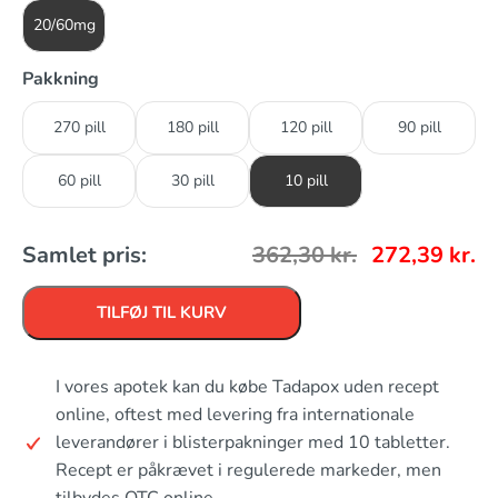
20/60mg
Pakkning
270 pill
180 pill
120 pill
90 pill
60 pill
30 pill
10 pill
Samlet pris:
362,30
kr.
272,39
kr.
TILFØJ TIL KURV
I vores apotek kan du købe Tadapox uden recept
online, oftest med levering fra internationale
leverandører i blisterpakninger med 10 tabletter.
Recept er påkrævet i regulerede markeder, men