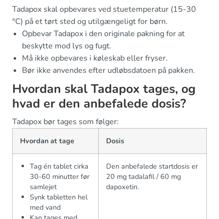
Tadapox skal opbevares ved stuetemperatur (15-30
°C) på et tørt sted og utilgængeligt for børn.
Opbevar Tadapox i den originale pakning for at
beskytte mod lys og fugt.
Må ikke opbevares i køleskab eller fryser.
Bør ikke anvendes efter udløbsdatoen på pakken.
Hvordan skal Tadapox tages, og
hvad er den anbefalede dosis?
Tadapox bør tages som følger:
Hvordan at tage
Dosis
Tag én tablet cirka
Den anbefalede startdosis er
30-60 minutter før
20 mg tadalafil / 60 mg
samlejet
dapoxetin.
Synk tabletten hel
med vand
Kan tages med