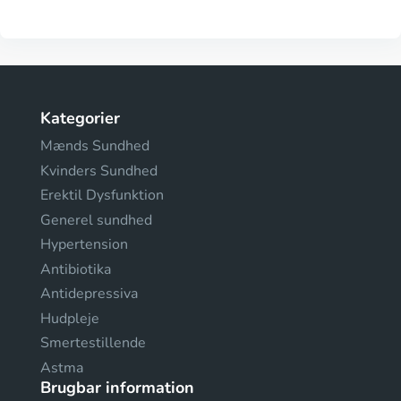
Kategorier
Mænds Sundhed
Kvinders Sundhed
Erektil Dysfunktion
Generel sundhed
Hypertension
Antibiotika
Antidepressiva
Hudpleje
Smertestillende
Astma
Brugbar information