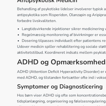
Antipsykotisk Medicin
Behandling af psykotiske lidelser involverer typisk
antipsykotika som Risperidon, Olanzapin og Aripipr
forbedre livskvaliteten.
Langtidsvirkende injektioner sikrer medicinerin
Regelmæssig monitorering af bivirkninger er ess
Dosering tilpasses individuelt efter patientens r
Udover medicin spiller rehabilitering og sociale st
aktivitetstilbud. Koordineret indsats mellem psykiat
ADHD og Opmærksomhedsl
ADHD (Attention Deficit Hyperactivity Disorder) er 
med ADHD, og tilstanden fortsætter ofte ind i vok
Symptomer og Diagnosticering
Hos børn viser ADHD sig ofte som koncentrationsb
tidsplanlægning, organisering og følelsesregulering.