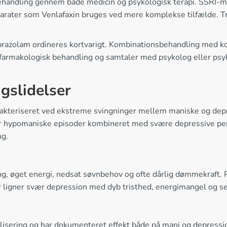
andling gennem både medicin og psykologisk terapi. SSRI-med
rater som Venlafaxin bruges ved mere komplekse tilfælde. Tric
razolam ordineres kortvarigt. Kombinationsbehandling med kog
 farmakologisk behandling og samtaler med psykolog eller psyk
gslidelser
akteriseret ved ekstreme svingninger mellem maniske og depres
r hypomaniske episoder kombineret med svære depressive peri
ng.
, øget energi, nedsat søvnbehov og ofte dårlig dømmekraft. P
er ligner svær depression med dyb tristhed, energimangel og s
ilisering og har dokumenteret effekt både på mani og depressi