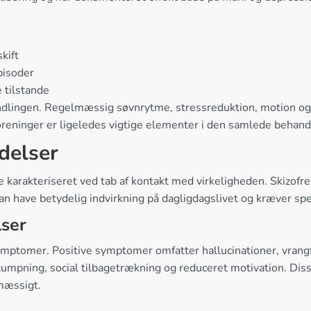
kift
pisoder
 tilstande
handlingen. Regelmæssig søvnrytme, stressreduktion, motion 
foreninger er ligeledes vigtige elementer i den samlede behand
idelser
e karakteriseret ved tab af kontakt med virkeligheden. Skizofr
an have betydelig indvirkning på dagligdagslivet og kræver spe
lser
symptomer. Positive symptomer omfatter hallucinationer, vran
mpning, social tilbagetrækning og reduceret motivation. Disse
smæssigt.