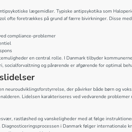
 antipsykotiske lægemidler. Typiske antipsykotika som Haloperi
azol ofte foretrækkes på grund af færre bivirkninger. Disse m
g ved compliance-problemer
entiel
espons
øttemuligheder en central rolle. I Danmark tilbyder kommunerne
ri, socialforvaltning og pårørende er afgørende for optimal beh
idelser
en neuroudviklingsforstyrrelse, der påvirker både børn og vok
senalderen. Lidelsen karakteriseres ved vedvarende problemer
esvær, rastløshed og vanskeligheder med at følge instrukti
 Diagnosticeringsprocessen i Danmark følger internationale kri