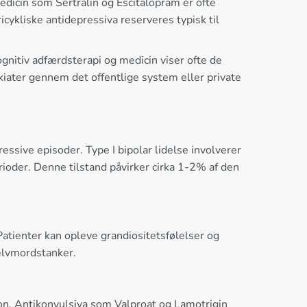
icin som Sertralin og Escitalopram er ofte
ykliske antidepressiva reserveres typisk til
nitiv adfærdsterapi og medicin viser ofte de
iater gennem det offentlige system eller private
sive episoder. Type I bipolar lidelse involverer
oder. Denne tilstand påvirker cirka 1-2% af den
atienter kan opleve grandiositetsfølelser og
elvmordstanker.
on. Antikonvulsiva som Valproat og Lamotrigin