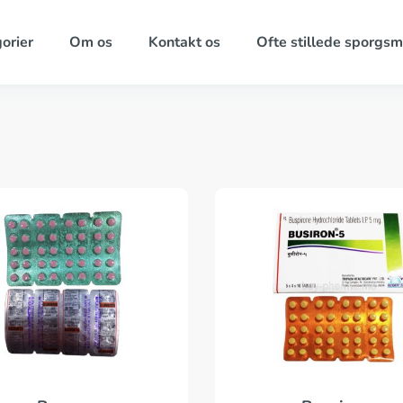
orier
Om os
Kontakt os
Ofte stillede sporgsm