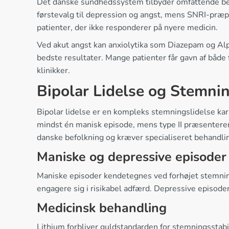
Det danske sundhedssystem tilbyder omfattende beh
førstevalg til depression og angst, mens SNRI-præpa
patienter, der ikke responderer på nyere medicin.
Ved akut angst kan anxiolytika som Diazepam og Alp
bedste resultater. Mange patienter får gavn af både
klinikker.
Bipolar Lidelse og Stemnin
Bipolar lidelse er en kompleks stemningslidelse kar
mindst én manisk episode, mens type II præsentere
danske befolkning og kræver specialiseret behandli
Maniske og depressive episoder
Maniske episoder kendetegnes ved forhøjet stemning
engagere sig i risikabel adfærd. Depressive episod
Medicinsk behandling
Lithium forbliver guldstandarden for stemningsstab