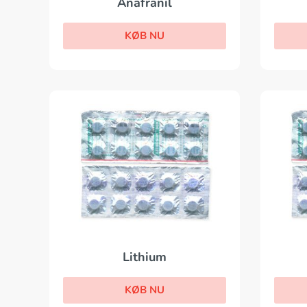
Anafranil
KØB NU
Lithium
KØB NU