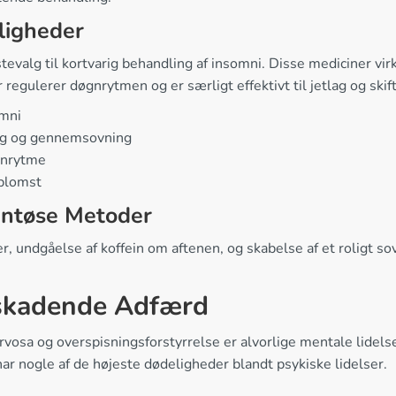
ligheder
valg til kortvarig behandling af insomni. Disse mediciner virk
r regulerer døgnrytmen og er særligt effektivt til jetlag og ski
omni
ing og gennemsovning
øgnrytme
sblomst
entøse Metoder
undgåelse af koffein om aftenen, og skabelse af et roligt sov
vskadende Adfærd
vosa og overspisningsforstyrrelse er alvorlige mentale lidelse
ar nogle af de højeste dødeligheder blandt psykiske lidelser.