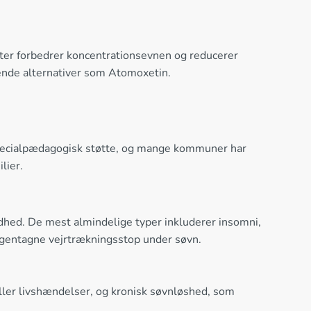
ter forbedrer koncentrationsevnen og reducerer
rende alternativer som Atomoxetin.
specialpædagogisk støtte, og mange kommuner har
lier.
ndhed. De mest almindelige typer inkluderer insomni,
d gentagne vejrtrækningsstop under søvn.
 eller livshændelser, og kronisk søvnløshed, som