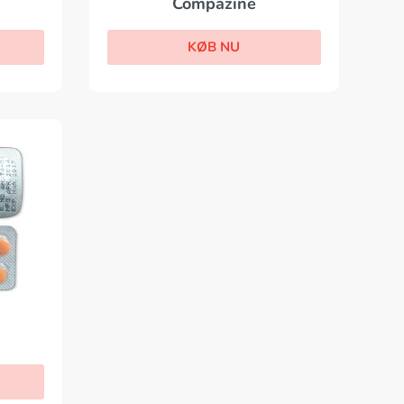
Compazine
KØB NU