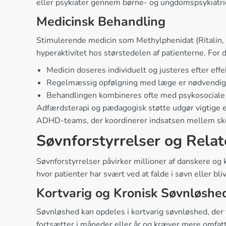
eller psykiater gennem børne- og ungdomspsykiatrie
Medicinsk Behandling
Stimulerende medicin som Methylphenidat (Ritalin,
hyperaktivitet hos størstedelen af patienterne. For
Medicin doseres individuelt og justeres efter effe
Regelmæssig opfølgning med læge er nødvendig
Behandlingen kombineres ofte med psykosociale 
Adfærdsterapi og pædagogisk støtte udgør vigtige 
ADHD-teams, der koordinerer indsatsen mellem skole
Søvnforstyrrelser og Relat
Søvnforstyrrelser påvirker millioner af danskere og
hvor patienter har svært ved at falde i søvn eller 
Kortvarig og Kronisk Søvnløshe
Søvnløshed kan opdeles i kortvarig søvnløshed, der t
fortsætter i måneder eller år og kræver mere omfat