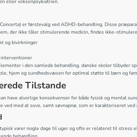
n eller voksenpsykiatrien.
 Concerta) er førstevalg ved ADHD-behandling. Disse præpara
 dem, der ikke tåler stimulerende medicin, findes ikke-stimule
kt og bivirkninger
interventioner
elementer i den samlede behandling. danske skoler tilbyder 
, hjem og sundhedsvæsen for optimal støtte til børn og fami
erede Tilstande
 kan have alvorlige konsekvenser for både fysisk og mental su
blive ved med at sove, samt søvnapnø, som er karakteriseret ve
d
ypisk varer nogle dage til uger og ofte er relateret til stress
tende behandling.