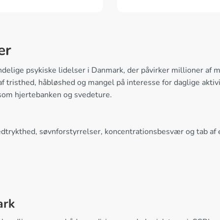
er
delige psykiske lidelser i Danmark, der påvirker millioner af 
f tristhed, håbløshed og mangel på interesse for daglige akti
som hjertebanken og svedeture.
rykthed, søvnforstyrrelser, koncentrationsbesvær og tab af e
ark