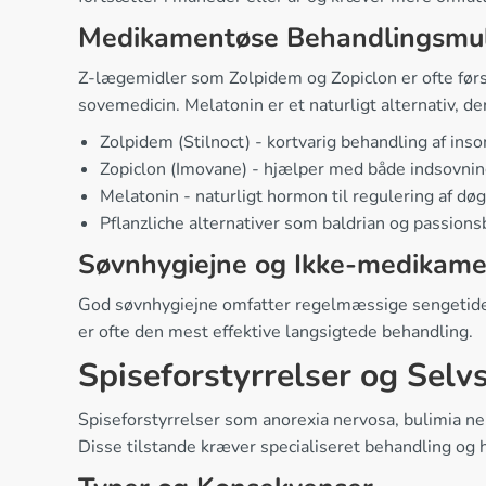
Medikamentøse Behandlingsmu
Z-lægemidler som Zolpidem og Zopiclon er ofte første
sovemedicin. Melatonin er et naturligt alternativ, de
Zolpidem (Stilnoct) - kortvarig behandling af ins
Zopiclon (Imovane) - hjælper med både indsovn
Melatonin - naturligt hormon til regulering af d
Pflanzliche alternativer som baldrian og passion
Søvnhygiejne og Ikke-medikam
God søvnhygiejne omfatter regelmæssige sengetider, 
er ofte den mest effektive langsigtede behandling.
Spiseforstyrrelser og Sel
Spiseforstyrrelser som anorexia nervosa, bulimia ner
Disse tilstande kræver specialiseret behandling og h