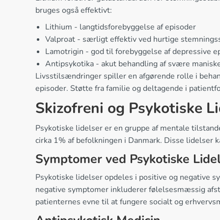
bruges også effektivt:
Lithium - langtidsforebyggelse af episoder
Valproat - særligt effektiv ved hurtige stemningss
Lamotrigin - god til forebyggelse af depressive e
Antipsykotika - akut behandling af svære maniske
Livsstilsændringer spiller en afgørende rolle i be
episoder. Støtte fra familie og deltagende i patient
Skizofreni og Psykotiske L
Psykotiske lidelser er en gruppe af mentale tilstand
cirka 1% af befolkningen i Danmark. Disse lidelser k
Symptomer ved Psykotiske Lide
Psykotiske lidelser opdeles i positive og negative 
negative symptomer inkluderer følelsesmæssig afstu
patienternes evne til at fungere socialt og erhverv