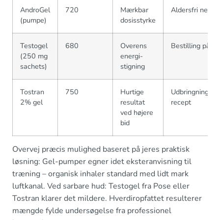
AndroGel
720
Mærkbar
Aldersfri nem 
(pumpe)
dosisstyrke
Testogel
680
Overens
Bestilling på f
(250 mg
energi-
sachets)
stigning
Tostran
750
Hurtige
Udbringning ud 
2% gel
resultat
recept
ved højere
bid
Overvej præcis mulighed baseret på jeres praktisk
løsning: Gel-pumper egner idet eksteranvisning til
træning – organisk inhaler standard med lidt mark
luftkanal. Ved sarbare hud: Testogel fra Pose eller
Tostran klarer det mildere. Hverdiropfattet resulterer
mængde fylde undersøgelse fra professionel