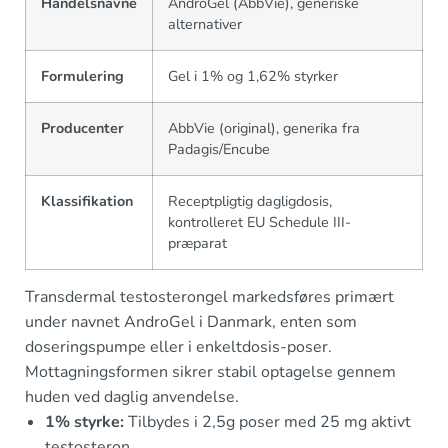
Handelsnavne
AndroGel (AbbVie), generiske
alternativer
Formulering
Gel i 1% og 1,62% styrker
Producenter
AbbVie (original), generika fra
Padagis/Encube
Klassifikation
Receptpligtig dagligdosis,
kontrolleret EU Schedule III-
præparat
Transdermal testosterongel markedsføres primært
under navnet AndroGel i Danmark, enten som
doseringspumpe eller i enkeltdosis-poser.
Mottagningsformen sikrer stabil optagelse gennem
huden ved daglig anvendelse.
1% styrke:
Tilbydes i 2,5g poser med 25 mg aktivt
testosteron