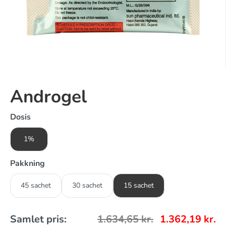
Androgel
Dosis
1%
Pakkning
45 sachet
30 sachet
15 sachet
Samlet pris:
1.634,65
kr.
1.362,19
kr.