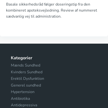
Basale sikkerhedsråd følger doseringstip fra den
kombineret apoteksvejledning. Review af nummeret
sædvanlig vej til administration.
Kategorier
Mænds Sundhed
Kvinders Sundhed
Erektil Dysfunktion
Generel sundhed
Hypertension
Antibiotika
Antidepressiva