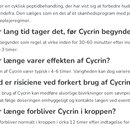
er en cyklisk peptidbehandling, der har vist sig at forbedre h
indefra. Den sælges som en del af et skønhedsprogram med pr
plejeregimer.
 lang tid tager det, før Cycrin begynde
 begynder som regel at virke inden for 30-60 minutter efter i
-3 timer.
 længe varer effekten af Cycrin?
n af Cycrin varer typisk i 4-6 timer. Varigheden kan dog variere 
 er risiciene ved forkert brug af Cycri
t brug af Cycrin kan medføre alvorlige bivirkninger som søvn
t at følge doseringen omhyggeligt og kontakte lægen ved even
 længe forbliver Cycrin i kroppen?
forbliver normalt i kroppen i cirka 12 timer efter indtagelse for