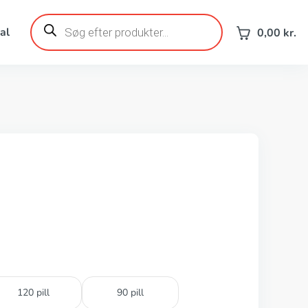
Products
search
al
0,00
kr.
120 pill
90 pill