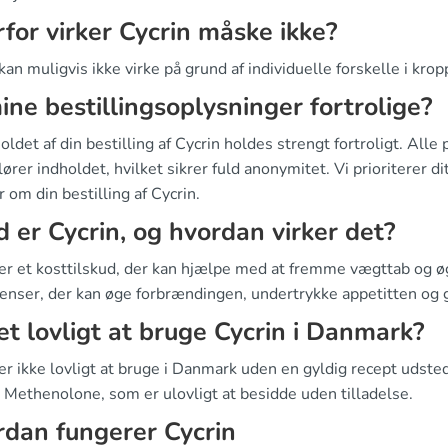
for virker Cycrin måske ikke?
kan muligvis ikke virke på grund af individuelle forskelle i kro
ine bestillingsoplysninger fortrolige?
holdet af din bestilling af Cycrin holdes strengt fortroligt. A
lører indholdet, hvilket sikrer fuld anonymitet. Vi prioriterer dit
r om din bestilling af Cycrin.
 er Cycrin, og hvordan virker det?
 er et kosttilskud, der kan hjælpe med at fremme vægttab og ø
ienser, der kan øge forbrændingen, undertrykke appetitten og g
et lovligt at bruge Cycrin i Danmark?
er ikke lovligt at bruge i Danmark uden en gyldig recept udste
 Methenolone, som er ulovligt at besidde uden tilladelse.
dan fungerer Cycrin