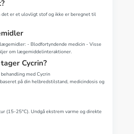
t?
det er et ulovligt stof og ikke er beregnet til
midler
r lægemidler: - Blodfortyndende medicin - Visse
taljer om lægemiddelinteraktioner.
 tager Cycrin?
r behandling med Cycrin
baseret på din helbredstilstand, medicindosis og
atur (15-25°C). Undgå ekstrem varme og direkte