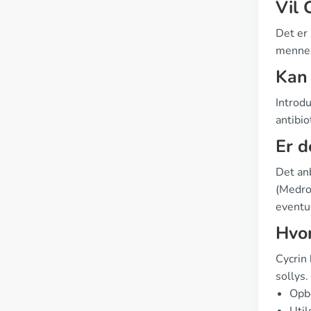
Vil 
Det er 
mennes
Kan
Introd
antibio
Er d
Det an
(Medro
eventue
Hvor
Cycrin
sollys.
Opbe