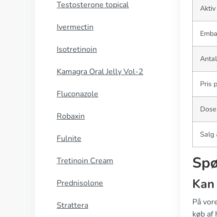
Testosterone topical
Aktiv
Ivermectin
Emba
Isotretinoin
Antal
Kamagra Oral Jelly Vol-2
Pris 
Fluconazole
Dose
Robaxin
Salg 
Fulnite
Spø
Tretinoin Cream
Kan 
Prednisolone
På vore
Strattera
køb af 