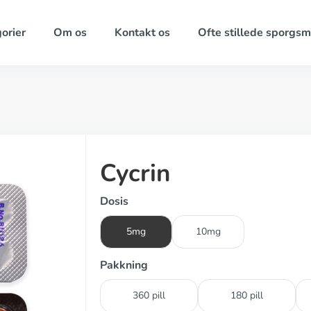
orier
Om os
Kontakt os
Ofte stillede sporgsm
Cycrin
Dosis
5mg
10mg
Pakkning
360 pill
180 pill