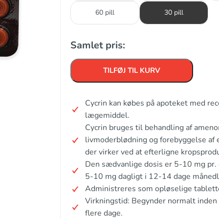
60 pill
30 pill
Samlet pris:
TILFØJ TIL KURV
Cycrin kan købes på apoteket med rece
lægemiddel.
Cycrin bruges til behandling af amen
livmoderblødning og forebyggelse af 
der virker ved at efterligne kropspro
Den sædvanlige dosis er 5-10 mg pr. 
5-10 mg dagligt i 12-14 dage månedli
Administreres som opløselige tablett
Virkningstid: Begynder normalt inden f
flere dage.