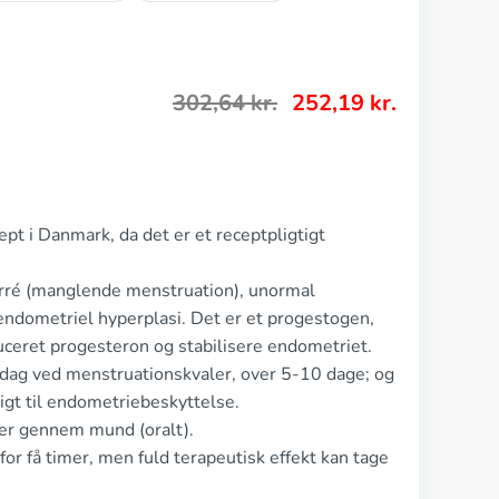
302,64
kr.
252,19
kr.
pt i Danmark, da det er et receptpligtigt
orré (manglende menstruation), unormal
endometriel hyperplasi. Det er et progestogen,
duceret progesteron og stabilisere endometriet.
dag ved menstruationskvaler, over 5-10 dage; og
gt til endometriebeskyttelse.
er gennem mund (oralt).
or få timer, men fuld terapeutisk effekt kan tage