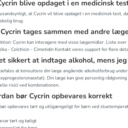
Cycrin blive opdaget i en medicinsk tes
usandsynligt, at Cycrin vil blive opdaget i en medicinsk test, da 
kelig brug.
 Cycrin tages sammen med andre læge
uktion: Cycrin kan interagere med visse lægemidler. Liste ove
tika - Colchicin - Cimetidin Kontakt vores support for flere de
et sikkert at indtage alkohol, mens jeg
befales at konsultere din læge angående alkoholforbrug unde
xyprogesteronacetat). Din læge kan give personlig rådgivning 
lle risici ved kombinationen.
dan bør Cycrin opbevares korrekt
 bør opbevares tørt og utilgængeligt for børn ved stuetemper
var tørt og køligt