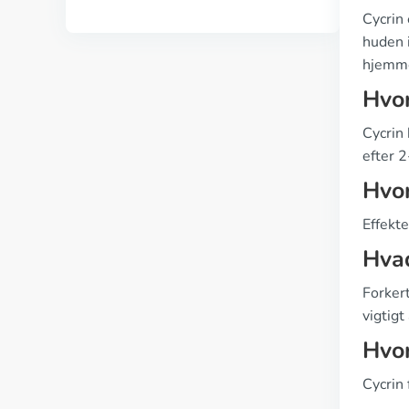
Cycrin 
huden 
hjemme
Hvor
Cycrin
efter 2
Hvor
Effekte
Hvad
Forker
vigtig
Hvor
Cycrin 