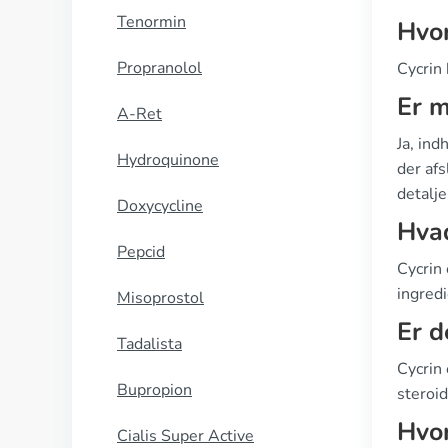
Tenormin
Hvor
Propranolol
Cycrin 
Er m
A-Ret
Ja, ind
Hydroquinone
der afs
detalje
Doxycycline
Hvad
Pepcid
Cycrin
ingred
Misoprostol
Er d
Tadalista
Cycrin 
Bupropion
steroid
Hvor
Cialis Super Active