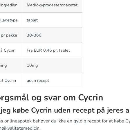
 ingredien
Medroxyprogesteronacetat
llagetype
tablet
 pr pakke
30-360
på Cycrin
Fra EUR 0.46 pr. tablet
ring
10mg
af Cycrin
uden recept
rgsmål og svar om Cycrin
jeg købe Cycrin uden recept på jeres 
s onlineapotek behøver du ikke en gyldig recept for at købe Cycr
højkvalitetsmedicin.