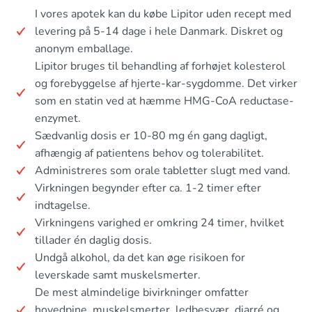
I vores apotek kan du købe Lipitor uden recept med
levering på 5-14 dage i hele Danmark. Diskret og
anonym emballage.
Lipitor bruges til behandling af forhøjet kolesterol
og forebyggelse af hjerte-kar-sygdomme. Det virker
som en statin ved at hæmme HMG-CoA reductase-
enzymet.
Sædvanlig dosis er 10-80 mg én gang dagligt,
afhængig af patientens behov og tolerabilitet.
Administreres som orale tabletter slugt med vand.
Virkningen begynder efter ca. 1-2 timer efter
indtagelse.
Virkningens varighed er omkring 24 timer, hvilket
tillader én daglig dosis.
Undgå alkohol, da det kan øge risikoen for
leverskade samt muskelsmerter.
De mest almindelige bivirkninger omfatter
hovedpine, muskelsmerter, ledbesvær, diarré og