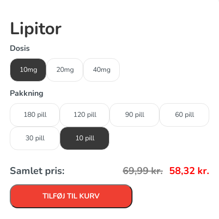
Lipitor
Dosis
10mg
20mg
40mg
Pakkning
180 pill
120 pill
90 pill
60 pill
30 pill
10 pill
Samlet pris:
69,99
kr.
58,32
kr.
TILFØJ TIL KURV