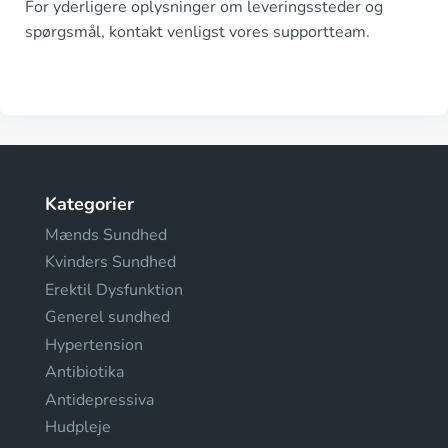
For yderligere oplysninger om leveringssteder og
spørgsmål, kontakt venligst vores supportteam.
Kategorier
Mænds Sundhed
Kvinders Sundhed
Erektil Dysfunktion
Generel sundhed
Hypertension
Antibiotika
Antidepressiva
Hudpleje