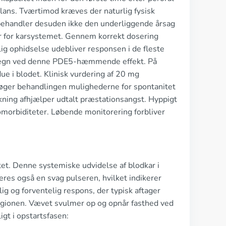
lans. Tværtimod kræves der naturlig fysisk
behandler desuden ikke den underliggende årsag
tor for karsystemet. Gennem korrekt dosering
lig ophidselse udebliver responsen i de fleste
detegn ved denne PDE5-hæmmende effekt. På
ue i blodet. Klinisk vurdering af 20 mg
d øger behandlingen mulighederne for spontanitet
ning afhjælper udtalt præstationsangst. Hyppigt
komorbiditeter. Løbende monitorering forbliver
tet. Denne systemiske udvidelse af blodkar i
es også en svag pulseren, hvilket indikerer
g og forventelig respons, der typisk aftager
regionen. Vævet svulmer op og opnår fasthed ved
igt i opstartsfasen: