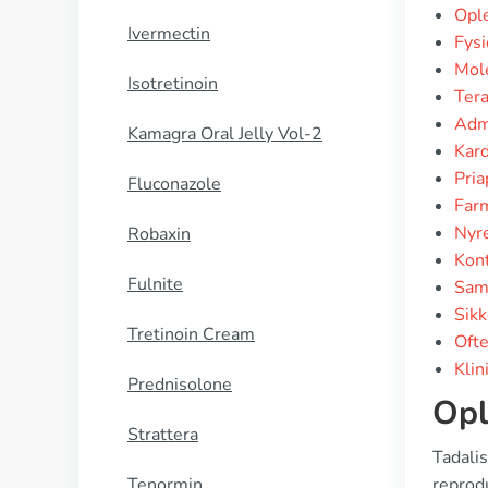
Ople
Ivermectin
Fysi
Mol
Isotretinoin
Ter
Admi
Kamagra Oral Jelly Vol-2
Kard
Pria
Fluconazole
Farm
Nyre
Robaxin
Kont
Fulnite
Sam
Sikk
Tretinoin Cream
Ofte
Klin
Prednisolone
Opl
Strattera
Tadali
Tenormin
reprodu