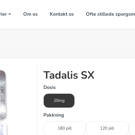
ier
Om os
Kontakt os
Ofte stillede sporgsm
Tadalis SX
Dosis
20mg
Pakkning
180 pill
120 pill