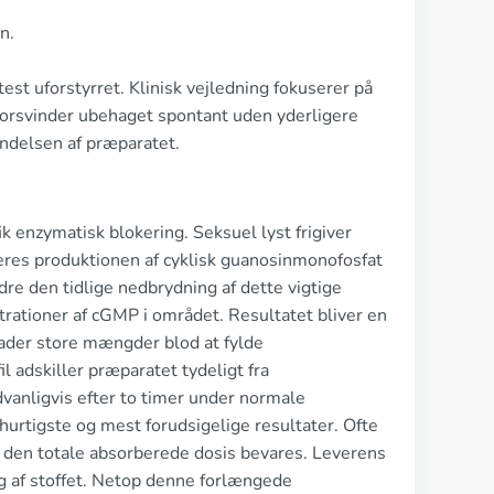
n.
st uforstyrret. Klinisk vejledning fokuserer på
e forsvinder ubehaget spontant uden yderligere
ndelsen af præparatet.
 enzymatisk blokering. Seksuel lyst frigiver
res produktionen af cyklisk guanosinmonofosfat
re den tidlige nedbrydning af dette vigtige
rationer af cGMP i området. Resultatet bliver en
llader store mængder blod at fylde
 adskiller præparatet tydeligt fra
vanligvis efter to timer under normale
rtigste og mest forudsigelige resultater. Ofte
 den totale absorberede dosis bevares. Leverens
af stoffet. Netop denne forlængede