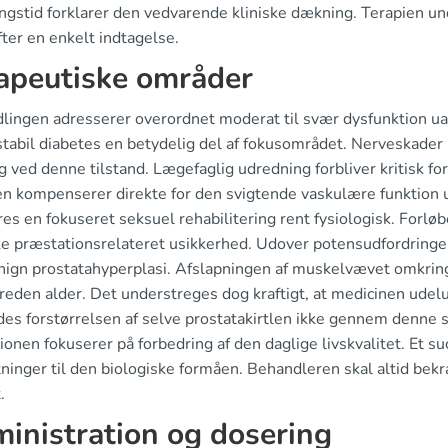
ingstid forklarer den vedvarende kliniske dækning. Terapien un
ter en enkelt indtagelse.
apeutiske områder
lingen adresserer overordnet moderat til svær dysfunktion uan
tabil diabetes en betydelig del af fokusområdet. Nerveskader k
g ved denne tilstand. Lægefaglig udredning forbliver kritisk fo
en kompenserer direkte for den svigtende vaskulære funktion
eres en fokuseret seksuel rehabilitering rent fysiologisk. For
e præstationsrelateret usikkerhed. Udover potensudfordringe
nign prostatahyperplasi. Afslapningen af muskelvævet omkring
reden alder. Det understreges dog kraftigt, at medicinen ude
des forstørrelsen af selve prostatakirtlen ikke gennem denne
ionen fokuserer på forbedring af den daglige livskvalitet. Et s
ninger til den biologiske formåen. Behandleren skal altid bekræ
.
inistration og dosering