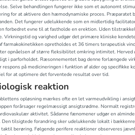
else. Selve behandlingen fungerer ikke som et autonomt stimu
ering for at aktivere den hæmodynamiske proces. Præparatet 
standen. Det fungerer udelukkende som en midlertidig facilita
n forbedret evne til at fastholde en erektion. Uden tilstrække
de. Virkningstid og varighed udgør det primære kliniske ken
f farmakokinetikken opretholdes et 36 timers terapeutisk vind
ter opnåelsen af større fleksibilitet omkring intimitet. Herve
ligt i parforholdet. Ræsonnementet bag denne forlængede virk
r respons på medicineringen i funktion af alder og specifikke 
el for at optimere det forventede resultat over tid.
iologisk reaktion
ablettens opløsning mærkes ofte en let varmeudvikling i ansig
oppen forårsager regelmæssigt ansigtsrødme. Normalt registrer
ardiovaskulær aktivitet. Sådanne fænomener udgør en almindeli
t. Den tilsigtede forandring sker udelukkende lokalt i bækken
 taktil berøring. Følgende perifere reaktioner observeres jævnl