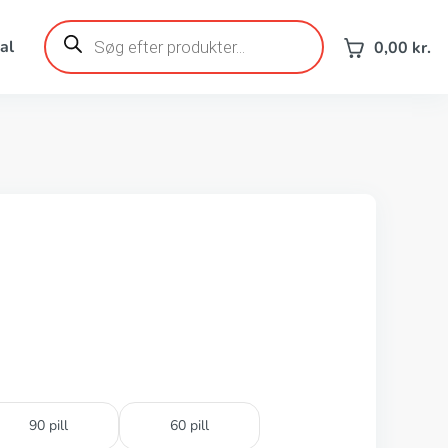
Products
search
al
0,00
kr.
90 pill
60 pill