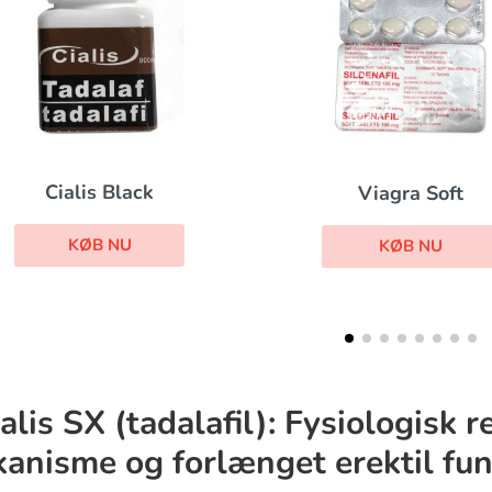
Viagra Super Act
Viagra Soft
KØB NU
KØB NU
alis SX (tadalafil): Fysiologisk 
anisme og forlænget erektil fun