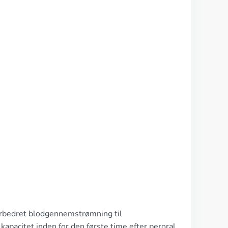
forbedret blodgennemstrømning til
kapacitet inden for den første time efter peroral