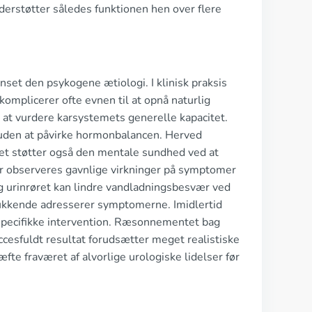
derstøtter således funktionen hen over flere
set den psykogene ætiologi. I klinisk praksis
omplicerer ofte evnen til at opnå naturlig
r at vurdere karsystemets generelle kapacitet.
 uden at påvirke hormonbalancen. Herved
løbet støtter også den mentale sundhed ved at
r observeres gavnlige virkninger på symptomer
 urinrøret kan lindre vandladningsbesvær ved
lukkende adresserer symptomerne. Imidlertid
 specifikke intervention. Ræsonnementet bag
uccesfuldt resultat forudsætter meget realistiske
fte fraværet af alvorlige urologiske lidelser før