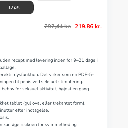
10 pill
292,44
kr.
219,86
kr.
 uden recept med levering inden for 9–21 dage i
ballage.
 erektil dysfunktion. Det virker som en PDE-5-
gen til penis ved seksuel stimulering.
behov for seksuel aktivitet, højest én gang
et tablet (gul oval eller trekantet form).
nutter efter indtagelse.
osis.
n kan øge risikoen for svimmelhed og