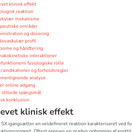
vet klinisk effekt
ologisk reaktion
ekylær mekanisme
apeutiske områder
nistration og dosering
iovaskulær profil
pisme og håndtering
akokinetiske interaktioner
funktionens fysiologiske rolle
raindikationer og forholdsregler
menlignende analyse
er online adgang
 stillede spørgsmål
isk konklusion
evet klinisk effekt
s SX igangsætter en veldefineret reaktion karakteriseret ved 
ktionsorganet. Oftest opleves en gradvis opbygning af erektil 