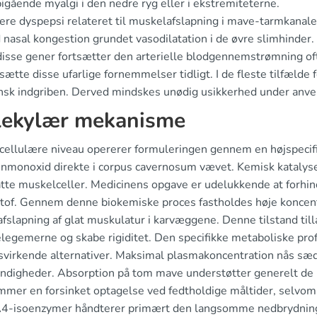
igående myalgi i den nedre ryg eller i ekstremiteterne.
ere dyspepsi relateret til muskelafslapning i mave-tarmkanale
 nasal kongestion grundet vasodilatation i de øvre slimhinder.
isse gener fortsætter den arterielle blodgennemstrømning ofte
esætte disse ufarlige fornemmelser tidligt. I de fleste tilfæld
nsk indgriben. Derved mindskes unødig usikkerhed under anve
ekylær mekanisme
 cellulære niveau opererer formuleringen gennem en højspecifik
enmonoxid direkte i corpus cavernosum vævet. Kemisk katalyse
atte muskelceller. Medicinens opgave er udelukkende at forhind
stof. Gennem denne biokemiske proces fastholdes høje koncent
afslapning af glat muskulatur i karvæggene. Denne tilstand ti
egemerne og skabe rigiditet. Den specifikke metaboliske profil
dsvirkende alternativer. Maksimal plasmakoncentration nås sæd
digheder. Absorption på tom mave understøtter generelt de hu
mmer en forsinket optagelse ved fedtholdige måltider, selvom
-isoenzymer håndterer primært den langsomme nedbrydning 