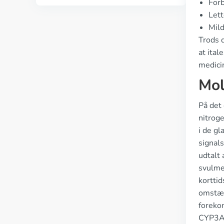
Forb
Lett
Mild
Trods d
at ital
medici
Mol
På det
nitrog
i de gl
signal
udtalt 
svulmel
kortti
omstæn
foreko
CYP3A4