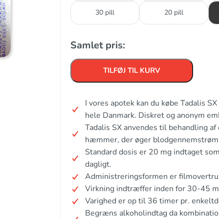
30 pill
20 pill
Samlet pris:
TILFØJ TIL KURV
I vores apotek kan du købe Tadalis SX
hele Danmark. Diskret og anonym em
Tadalis SX anvendes til behandling af
hæmmer, der øger blodgennemstrømnin
Standard dosis er 20 mg indtaget som 
dagligt.
Administreringsformen er filmovertrukk
Virkning indtræffer inden for 30-45 mi
Varighed er op til 36 timer pr. enkeltd
Begræns alkoholindtag da kombinatio