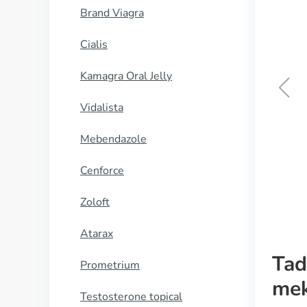
Brand Viagra
Cialis
Kamagra Oral Jelly
Vidalista
Cialis Black
Mebendazole
KØB NU
Cenforce
Zoloft
Atarax
Tad
Prometrium
mek
Testosterone topical