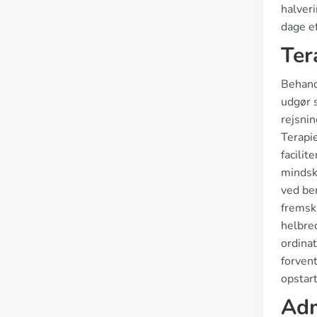
halver
dage ef
Ter
Behand
udgør s
rejsnin
Terapi
facilit
mindsk
ved be
fremsk
helbre
ordinat
forvent
opstart
Adm