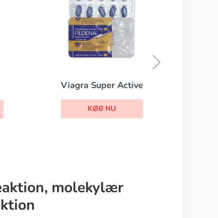
Cialis Soft
KØB NU
ive
reaktion, molekylær
ktion