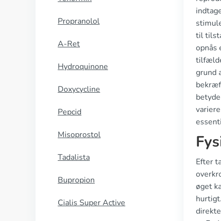
indtag
Propranolol
stimul
til til
A-Ret
opnås e
tilfæl
Hydroquinone
grund a
bekræf
Doxycycline
betyde
variere
Pepcid
essenti
Misoprostol
Fys
Tadalista
Efter t
overkr
Bupropion
øget k
hurtig
Cialis Super Active
direkte